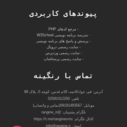
پیوندهای کاربردی
- مرجع کدهای PHP
-
مدرسه برنامه نویسی W3School
- پرسش و پاسخ های برنامه نویسی
- سایت رسمی دروپال
- سایت رسمی وردپرس
- سایت رسمی پرستاشاپ
تماس با رنگینه
آدرس: قم، جوادالائمه، 18م قدس، کوچه 5، پلاک 98
تلفن: 02591012250
موبایل: 09191483567(تماس و واتساپ)
تلگرام پشتیبان: @rangine_ir
کانال تلگرام: https://t.me/ranginesms
ايميل: info@rangine.ir