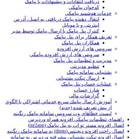
دریافت انتقادات و پیشنهادات با پیامک
کدخوان پیامکی
خدمات هوشمند پیامکی
انتقال دهنده پیامک دریافتی به ایمیل، آدرس
اینترنتی و یا موبایل
کنترل پنل پیامک با ارسال پیامک توسط مدیر
تعریف همکار برای پنل پیامک
همکاران پنل پیامک
سرویس های ارزش افزوده
سرویس های ارزش افزوده پیامکی
مدیریت و تنظیمات پنل پیامک
تنظیم مدیریتی
پشتیبانی سامانه پیامک
ارسال تیکت پشتیبانی
عملیات حساب پنل پیامک
شارژ حساب
گزارشات مالی
آموزش ارسال پيامك سريع خدماتي اشتراكي با الگوي
از پيش تعريف شده (جدید)
لیست خطاهای وب سرویس سامانه پیامک رنگینه
راهنمای تنظیمات پیامکی افزونه همراه وردپرس
اتصال افزونه مستر تو اپ به پنل پیامک (mr2app)
اتصال راحت افزونه دیجیتس(digits) به سامانه پیامک رنگینه
اتصال افزونه تیکت پشتیبانی پیشرفته وردپرس به سامانه