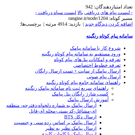
تعداد امتیازدهندگان: 942
‹ لیست پیام های دریافتی
بالا
لیست سیاه دریافت ›
مسیر کوتاه: rangine.ir/node/1204
اضافه کردن دیدگاه جدید
| بازدید: 4914 مرتبه | برچسب‌ها:
سامانه پيام کوتاه رنگينه
شروع کار با سامانه پيامک
ورود مستقیم به سامانه پیام کوتاه رنگینه
تعرفه و امکانات پنل‌های پيام کوتاه
تعرفه خطوط اختصاصی
ارسال پيامک از سايت + تست ارسال رایگان
ارسال پیام صوتی
راهنمای سامانه جامع پیام کوتاه رنگینه
راهنمای سریع ثبت نام سامانه پیامک رنگینه
کسب شارژ رایگان پنل پیامک
آموزش ارسال پیامک
ارسال پیامک به شماره دلخواه-دفترچه- منطقه
ای-مشاغل-کد پستی-محله ای-فایل
ارسال دکل BTS
ارسال پیامک بر اساس رده سنی و جنسیت
ارسال پیامک نظیر به نظیر
ارسال پیامک با کلمات کلیدی