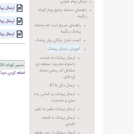
ارسال پیام صوتی
ارسال پیا
راهنمای سامانه جامع پیام کوتاه
رنگینه
ارسال پیا
راهنمای سریع ثبت نام سامانه
پیامک رنگینه
ارسال پی
کسب شارژ رایگان پنل پیامک
آموزش ارسال پیامک
ارسال پیامک به شماره
دلخواه-دفترچه- منطقه ای-
مسیر کوتاه: rangine.ir/node/1220
مشاغل-کد پستی-محله
اضافه کردن دیدگ
ای-فایل
ارسال دکل BTS
ارسال پیامک بر اساس رده
سنی و جنسیت
ارسال پیامک نظیر به نظیر
ارسال پیامک با کلمات
کلیدی
ارسال پیامک از روی نقشه