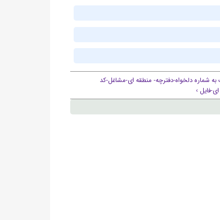
به شماره دلخواه-دفترچه- منطقه ای-مشاغل-کد
ی-فایل ›