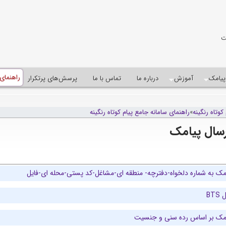
ت
راهنمای
پيامک
آموزش
درباره ما
تماس با ما
پرسش‌های پرتکرار
کوتاه رنگينه
»
راهنمای سامانه جامع پیام کوتاه رنگینه
سال پیامک
امک به شماره دلخواه-دفترچه- منطقه ای-مشاغل-کد پستی-محله ای-فایل
BT
امک بر اساس رده سنی و جنسیت