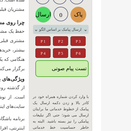
مشتریان قبلی
پاک
ارسال
0
چرا روی مشت
ارسال پیامک بر اساس الگو
حفظ یک مشتر
مشتری قبلی 
P 1
P 2
P 3
بیشتر، خریده
P 4
P 5
P 6
هنگامی که یک
تست پیام صوتی
برگزار می‌کن
ویژگی‌های
ب
از گذشته رو
با وارد کردن شماره همراه خود در
است. از نوشت
کادر بالا و زدن دکمه ارسال یک
سایت‌های اینت
پیامک از خطوط خدماتی ما برایتان
ارسال می شود؛ حتی اگر تبلیغات
برنامه باشگا
پیامکی را نیز بسته باشید. البته به
خاطر حساسیت خط خدماتی
اینترنتی، افر