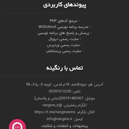
پیوندهای کاربردی
- مرجع کدهای PHP
-
مدرسه برنامه نویسی W3School
- پرسش و پاسخ های برنامه نویسی
- سایت رسمی دروپال
- سایت رسمی وردپرس
- سایت رسمی پرستاشاپ
تماس با رنگینه
آدرس: قم، جوادالائمه، 18م قدس، کوچه 5، پلاک 98
تلفن: 02591012250
موبایل: 09191483567(تماس و واتساپ)
تلگرام پشتیبان: @rangine_ir
کانال تلگرام: https://t.me/ranginesms
ايميل: info@rangine.ir
پیشنهادات و انتقادات و شکایات