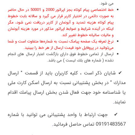
می شود.
خط اختصاصی پیام کوتاه بجز اپراتور 2000 و 50001 در حال حاضر
به صورت دائمی در اختیار کاربر قرار می گیرد و سالانه بابت خطوط
پیام کوتاه هزینه تمدید و آبونمان از کاربر دریافت نمی شود، مگر
اینكه در آینده شرایط و ضوابط اپراتور مذكور در مورد هزینه آبونمان
و مالیات سالیانه خطوط تغییر كند.
نرخ تعرفه یک صفحه پیامک نسبت به شماره‌ها متفاوت است و شما
می‌توانید در پروفایل خود قیمت ارسال از هر خط را ببینید.
ارسال از تمامی خطوط فوق دارای بازگشت اعتبار ارسال های انجام
نشده ( شماره های بلك لیست ) می باشد.
✔ شایان ذكر است ، كلیه كاربران باید از قسمت " ارسال
مدارك " در بخش پشتیبانی نسبت به ارسال اسكن كارت ملی
یا شناسنامه خود جهت فعال شدن بخش ارسال پیامك اقدام
نمایند
.
✔ جهت ارتباط با واحد پشتیبانی می توانید با شماره
09191483567 تماس حاصل فرمائید
.