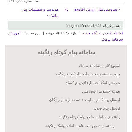
تعداد امتیازدهندگان: 3510
‹ سرویس های ارزش افزوده
بالا
مدیریت و تنظیمات پنل
پیامک ›
مسیر کوتاه: rangine.ir/node/1238
اضافه کردن دیدگاه جدید
| بازدید: 4613 مرتبه | برچسب‌ها:
آموزش
,
سامانه پیامک
سامانه پيام کوتاه رنگينه
شروع کار با سامانه پيامک
ورود مستقیم به سامانه پیام کوتاه رنگینه
تعرفه و امکانات پنل‌های پيام کوتاه
تعرفه خطوط اختصاصی
ارسال پيامک از سايت + تست ارسال رایگان
ارسال پیام صوتی
راهنمای سامانه جامع پیام کوتاه رنگینه
راهنمای سریع ثبت نام سامانه پیامک رنگینه