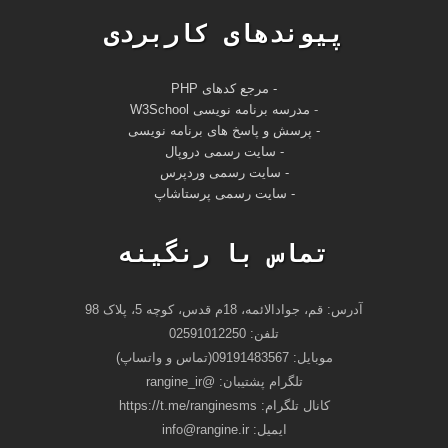
پیوندهای کاربردی
- مرجع کدهای PHP
-
مدرسه برنامه نویسی W3School
- پرسش و پاسخ های برنامه نویسی
- سایت رسمی دروپال
- سایت رسمی وردپرس
- سایت رسمی پرستاشاپ
تماس با رنگینه
آدرس: قم، جوادالائمه، 18م قدس، کوچه 5، پلاک 98
تلفن: 02591012250
موبایل: 09191483567(تماس و واتساپ)
تلگرام پشتیبان: @rangine_ir
کانال تلگرام: https://t.me/ranginesms
ايميل: info@rangine.ir