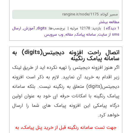
مسیر کوتاه: rangine.ir/node/1175
مطالعه بیشتر
1 دیدگاه
| بازدید: 12178 مرتبه | برچسب‌ها:
digits
,
آموزش
,
ارسال
sms از سايت
,
سامانه پیامک
,
مقاله
,
وب سرويس
اتصال راحت افزونه دیجیتس(digits) به
سامانه پیامک رنگینه
اگر هنوز افزونه دیجیتس را تهیه نکرده اید از طریق لینک
زیر اقدام به خرید آن نمایید. لازم به ذکر است افزونه
دیجیتس(digits) متعلق به رنگینه نیست. بلکه سامانه
پیامک رنگینه با امکانات حرفه ای خود به عنوان اولین
درگاه پیامکی این افزونه پیامک های شما را ارسال
خواهد کرد
.
جهت تست سامانه رنگینه قبل از خرید پنل پیامک، به