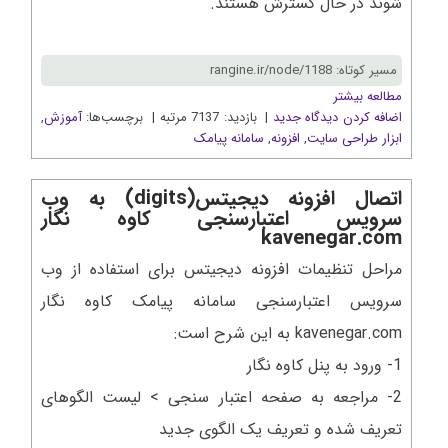
شوند در حال گسترش هستند
.
مسیر کوتاه: rangine.ir/node/1188
مطالعه بیشتر
اضافه کردن دیدگاه جدید
| بازدید: 7137 مرتبه | برچسب‌ها:
آموزش
,
ابزار طراحی سایت
,
افزونه
,
سامانه پیامک
اتصال افزونه دیجیتس(digits) به وب
سرویس اعتبارسنجی کاوه نگار
kavenegar.com
مراحل تنظیمات افزونه دیجیتس برای استفاده از وب
سرویس اعتبارسنجی سامانه پیامک کاوه نگار
kavenegar.com به این شرح است:
1- ورود به پنل کاوه نگار
2- مراجعه به صفحه اعتبار سنجی > لیست الگوهای
تعریف شده و تعریف یک الگوی جدید