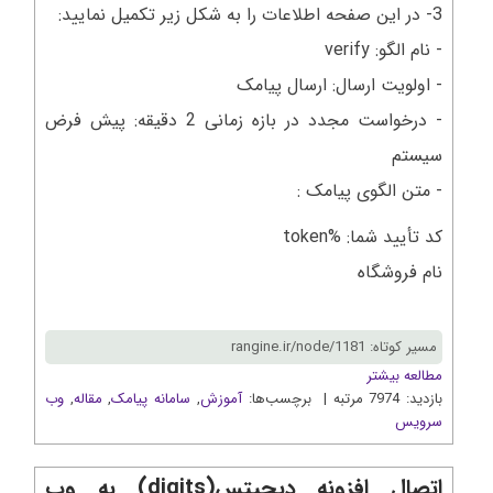
3- در این صفحه اطلاعات را به شکل زیر تکمیل نمایید:
- نام الگو: verify
- اولویت ارسال: ارسال پیامک
- درخواست مجدد در بازه زمانی 2 دقیقه: پیش فرض
سیستم
- متن الگوی پیامک :
کد تأیید شما: %token
نام فروشگاه
مسیر کوتاه: rangine.ir/node/1181
مطالعه بیشتر
بازدید: 7974 مرتبه | برچسب‌ها:
آموزش
,
سامانه پیامک
,
مقاله
,
وب
سرويس
اتصال افزونه دیجیتس(digits) به وب