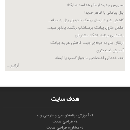
سرویس جدید: ارسال هدفمند «تارگتا»
پنل پیامکی با ظاهر جدید!
کاهش هزینه ارسال پیامک با تبدیل پنل به حرفه...
مکمل ماژول پیامک پرستاشاپ رنگینه: یادآور سبد...
راه‌اندازی برنامه باشگاه مشتریان
ارتقای پنل به حرفه‌ای جهت کاهش هزینه پیامک
آموزش ثبت پترن
خط خدماتی اختصاصی با جواز کسب یا اینماد
آرشیو...
هدف سايت
1- آموزش برنامه‌نویسی و طراحی وب
2- طراحی سایت
3- مشاوره طراحی سایت