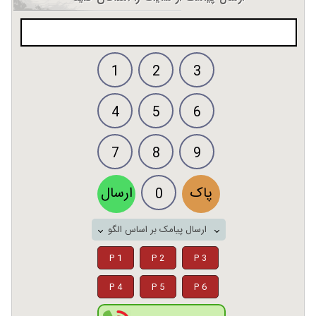
1
2
3
4
5
6
7
8
9
پاک
ارسال
0
ارسال پیامک بر اساس الگو
P 1
P 2
P 3
P 4
P 5
P 6