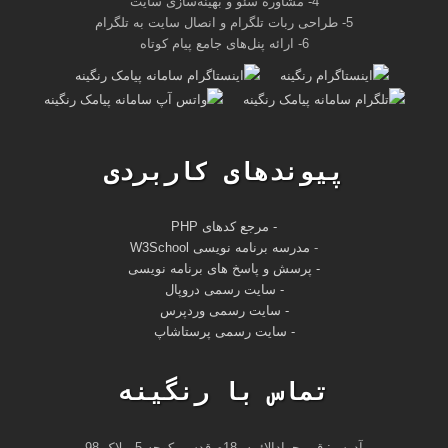
4- مشاوره سئو و بهینه‌سازی سایت
5- طراحی ربات تلگرام و انصال سایت به تلگرام
6- ارائه پنل‌های جامع پیام کوتاه
پیوندهای کاربردی
- مرجع کدهای PHP
-
مدرسه برنامه نویسی W3School
- پرسش و پاسخ های برنامه نویسی
- سایت رسمی دروپال
- سایت رسمی وردپرس
- سایت رسمی پرستاشاپ
تماس با رنگینه
آدرس: قم، جوادالائمه، 18م قدس، کوچه 5، پلاک 98