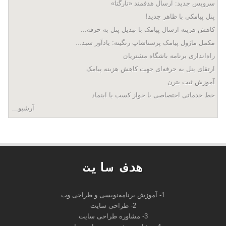
سرویس جدید: ارسال هدفمند «تارگتا»
پنل پیامکی با ظاهر جدید!
کاهش هزینه ارسال پیامک با تبدیل پنل به حرفه...
مکمل ماژول پیامک پرستاشاپ رنگینه: یادآور سبد...
راه‌اندازی برنامه باشگاه مشتریان
ارتقای پنل به حرفه‌ای جهت کاهش هزینه پیامک
آموزش ثبت پترن
خط خدماتی اختصاصی با جواز کسب یا اینماد
آرشیو...
هدف سايت
1- آموزش برنامه‌نویسی و طراحی وب
2- طراحی سایت
3- مشاوره طراحی سایت