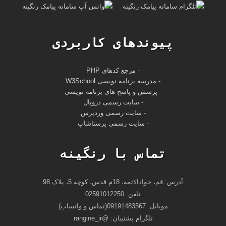
پیوندهای کاربردی
- مرجع کدهای PHP
-
مدرسه برنامه نویسی W3School
- پرسش و پاسخ های برنامه نویسی
- سایت رسمی دروپال
- سایت رسمی وردپرس
- سایت رسمی پرستاشاپ
تماس با رنگینه
آدرس: قم، جوادالائمه، 18م قدس، کوچه 5، پلاک 98
تلفن: 02591012250
موبایل: 09191483567(تماس و واتساپ)
تلگرام پشتیبان: @rangine_ir