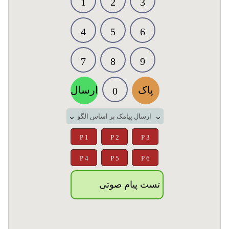
1
2
3
4
5
6
7
8
9
پاک
ارسال
0
ارسال پیامک بر اساس الگو
P 1
P 2
P 3
P 4
P 5
P 6
تست پیام صوتی