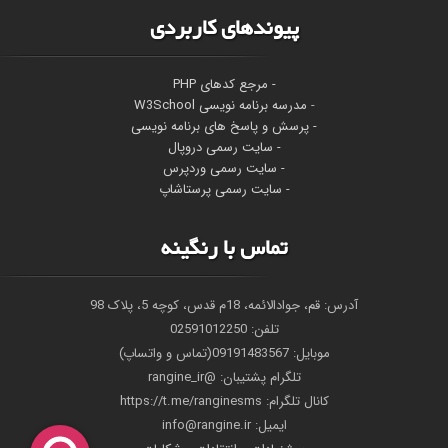
پیوندهای کاربردی
- مرجع کدهای PHP
-
مدرسه برنامه نویسی W3School
- پرسش و پاسخ های برنامه نویسی
- سایت رسمی دروپال
- سایت رسمی وردپرس
- سایت رسمی پرستاشاپ
تماس با رنگینه
آدرس: قم، جوادالائمه، 18م قدس، کوچه 5، پلاک 98
تلفن: 02591012250
موبایل: 09191483567(تماس و واتساپ)
تلگرام پشتیبان: @rangine_ir
کانال تلگرام: https://t.me/ranginesms
ايميل: info@rangine.ir