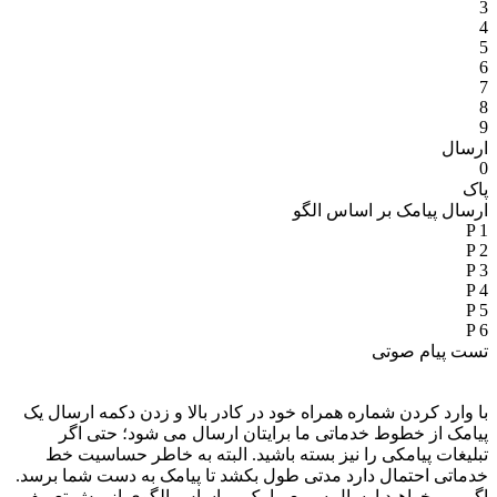
3
4
5
6
7
8
9
ارسال
0
پاک
ارسال پیامک بر اساس الگو
P 1
P 2
P 3
P 4
P 5
P 6
تست پیام صوتی
با وارد کردن شماره همراه خود در کادر بالا و زدن دکمه ارسال یک
پیامک از خطوط خدماتی ما برایتان ارسال می شود؛ حتی اگر
تبلیغات پیامکی را نیز بسته باشید. البته به خاطر حساسیت خط
خدماتی احتمال دارد مدتی طول بکشد تا پیامک به دست شما برسد.
اگر می خواهید ارسال سریع پیامک بر اساس الگوی از پیش تعریف