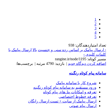
1
2
3
4
5
تعداد امتیازدهندگان: 938
‹ ارسال پیامک بر اساس رده سنی و جنسیت
بالا
ارسال پیامک با
کلمات کلیدی ›
مسیر کوتاه: rangine.ir/node/1195
اضافه کردن دیدگاه جدید
| بازدید: 4790 مرتبه | برچسب‌ها:
سامانه پيام کوتاه رنگينه
شروع کار با سامانه پيامک
ورود مستقیم به سامانه پیام کوتاه رنگینه
تعرفه و امکانات پنل‌های پيام کوتاه
تعرفه خطوط اختصاصی
ارسال پيامک از سايت + تست ارسال رایگان
ارسال پیام صوتی