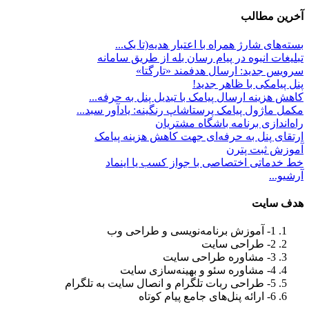
آخرین مطالب
بسته‌های شارژ همراه با اعتبار هدیه(تا یک...
تبلیغات انبوه در پیام رسان بله از طریق سامانه
سرویس جدید: ارسال هدفمند «تارگتا»
پنل پیامکی با ظاهر جدید!
کاهش هزینه ارسال پیامک با تبدیل پنل به حرفه...
مکمل ماژول پیامک پرستاشاپ رنگینه: یادآور سبد...
راه‌اندازی برنامه باشگاه مشتریان
ارتقای پنل به حرفه‌ای جهت کاهش هزینه پیامک
آموزش ثبت پترن
خط خدماتی اختصاصی با جواز کسب یا اینماد
آرشیو...
هدف سايت
1- آموزش برنامه‌نویسی و طراحی وب
2- طراحی سایت
3- مشاوره طراحی سایت
4- مشاوره سئو و بهینه‌سازی سایت
5- طراحی ربات تلگرام و انصال سایت به تلگرام
6- ارائه پنل‌های جامع پیام کوتاه