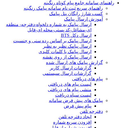
راهنمای سامانه جامع پیام کوتاه رنگینه
راهنمای سریع ثبت نام سامانه پیامک رنگینه
کسب شارژ رایگان پنل پیامک
آموزش ارسال پیامک
ارسال پیامک به شماره دلخواه-دفترچه- منطقه
ای-مشاغل-کد پستی-محله ای-فایل
ارسال دکل BTS
ارسال پیامک بر اساس رده سنی و جنسیت
ارسال پیامک نظیر به نظیر
ارسال پیامک با کلمات کلیدی
ارسال پیامک از روی نقشه
گزارش پیامک های ارسال شده
گزارشات ارسال کاربر
گزارشات ارسال سیستمی
پیام های دریافتی
لیست پیام های دریافتی
منشی پیام های دریافتی
لیست سیاه دریافت
پیامک های پیش فرض سامانه
پیام پیش فرض
دفترچه تلفن
ایجاد دفترچه تلفن
افزودن سریع شماره
افزودن شماره از فایل