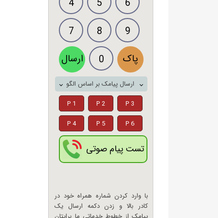
4
5
6
7
8
9
پاک
ارسال
0
ارسال پیامک بر اساس الگو
P 1
P 2
P 3
P 4
P 5
P 6
تست پیام صوتی
با وارد کردن شماره همراه خود در
کادر بالا و زدن دکمه ارسال یک
پیامک از خطوط خدماتی ما برایتان