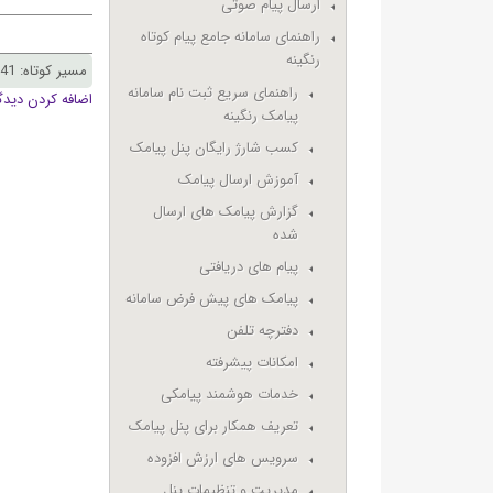
ارسال پیام صوتی
راهنمای سامانه جامع پیام کوتاه
رنگینه
مسیر کوتاه: rangine.ir/node/1241
راهنمای سریع ثبت نام سامانه
اضافه کردن دیدگ
پیامک رنگینه
کسب شارژ رایگان پنل پیامک
آموزش ارسال پیامک
گزارش پیامک های ارسال
شده
پیام های دریافتی
پیامک های پیش فرض سامانه
دفترچه تلفن
امکانات پیشرفته
خدمات هوشمند پیامکی
تعریف همکار برای پنل پیامک
سرویس های ارزش افزوده
مدیریت و تنظیمات پنل