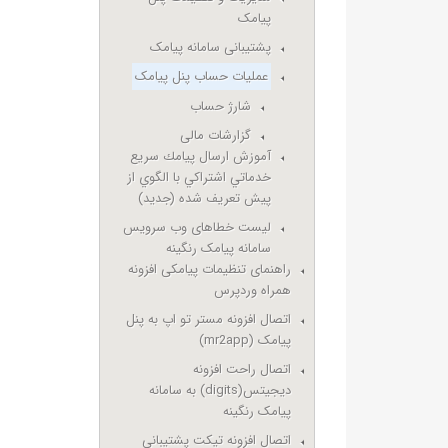
پیامک
پشتیبانی سامانه پیامک
عملیات حساب پنل پیامک
شارژ حساب
گزارشات مالی
آموزش ارسال پيامك سريع
خدماتي اشتراكي با الگوي از
پيش تعريف شده (جدید)
لیست خطاهای وب سرویس
سامانه پیامک رنگینه
راهنمای تنظیمات پیامکی افزونه
همراه وردپرس
اتصال افزونه مستر تو اپ به پنل
پیامک (mr2app)
اتصال راحت افزونه
دیجیتس(digits) به سامانه
پیامک رنگینه
اتصال افزونه تیکت پشتیبانی