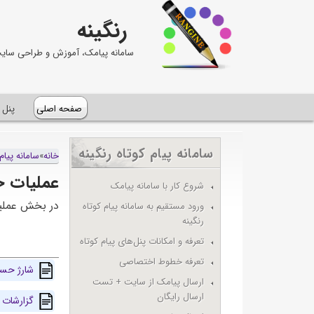
رنگینه
سامانه پیامک، آموزش و طراحی سای
صفحه اصلی
پنل 
سامانه پيام کوتاه رنگينه
خانه
»
سامانه پيام 
عملیات ح
شروع کار با سامانه پيامک
در بخش عملیا
ورود مستقیم به سامانه پیام کوتاه
رنگینه
تعرفه و امکانات پنل‌های پيام کوتاه
تعرفه خطوط اختصاصی
شارژ حس
ارسال پيامک از سايت + تست
ارسال رایگان
گزارشات 