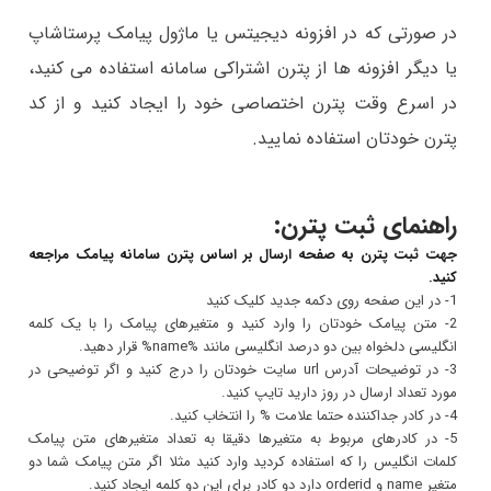
در صورتی که در افزونه دیجیتس یا ماژول پیامک پرستاشاپ
یا دیگر افزونه ها از پترن اشتراکی سامانه استفاده می کنید،
در اسرع وقت پترن اختصاصی خود را ایجاد کنید و از کد
پترن خودتان استفاده نمایید
.
راهنمای ثبت پترن:
جهت ثبت پترن به صفحه ارسال بر اساس پترن سامانه پیامک مراجعه
کنید.
1- در این صفحه روی دکمه جدید کلیک کنید
2- متن پیامک خودتان را وارد کنید و متغیرهای پیامک را با یک کلمه
انگلیسی دلخواه بین دو درصد انگلیسی مانند %name% قرار دهید.
3- در توضیحات آدرس url سایت خودتان را درج کنید و اگر توضیحی در
مورد تعداد ارسال در روز دارید تایپ کنید.
4- در کادر جداکننده حتما علامت % را انتخاب کنید.
5- در کادرهای مربوط به متغیرها دقیقا به تعداد متغیرهای متن پیامک
کلمات انگلیس را که استفاده کردید وارد کنید مثلا اگر متن پیامک شما دو
متغیر name و orderid دارد دو کادر برای این دو کلمه ایجاد کنید.