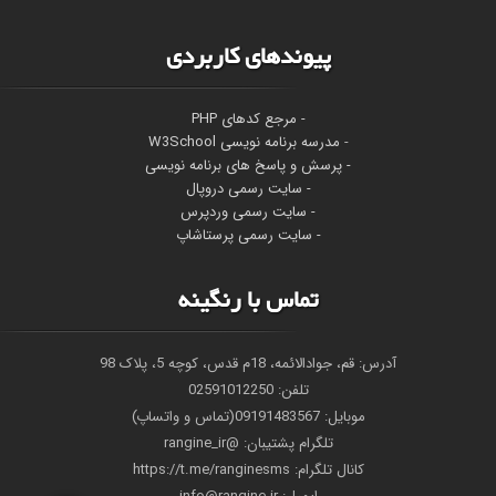
پیوندهای کاربردی
- مرجع کدهای PHP
-
مدرسه برنامه نویسی W3School
- پرسش و پاسخ های برنامه نویسی
- سایت رسمی دروپال
- سایت رسمی وردپرس
- سایت رسمی پرستاشاپ
تماس با رنگینه
آدرس: قم، جوادالائمه، 18م قدس، کوچه 5، پلاک 98
تلفن: 02591012250
موبایل: 09191483567(تماس و واتساپ)
تلگرام پشتیبان: @rangine_ir
کانال تلگرام: https://t.me/ranginesms