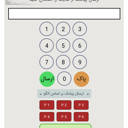
1
2
3
4
5
6
7
8
9
پاک
ارسال
0
ارسال پیامک بر اساس الگو
P 1
P 2
P 3
P 4
P 5
P 6