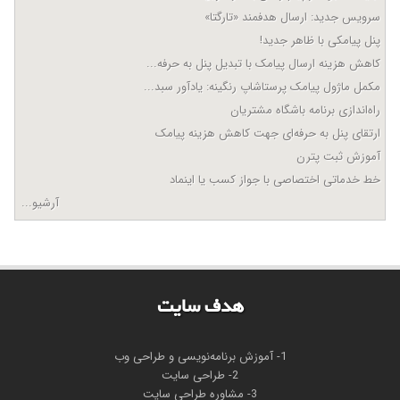
سرویس جدید: ارسال هدفمند «تارگتا»
پنل پیامکی با ظاهر جدید!
کاهش هزینه ارسال پیامک با تبدیل پنل به حرفه...
مکمل ماژول پیامک پرستاشاپ رنگینه: یادآور سبد...
راه‌اندازی برنامه باشگاه مشتریان
ارتقای پنل به حرفه‌ای جهت کاهش هزینه پیامک
آموزش ثبت پترن
خط خدماتی اختصاصی با جواز کسب یا اینماد
آرشیو...
هدف سايت
1- آموزش برنامه‌نویسی و طراحی وب
2- طراحی سایت
3- مشاوره طراحی سایت