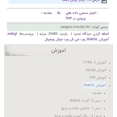
‹ اعتبار سنجی داده های
بالا
مقدمه ›
ورودی در PHP
مسیر کوتاه: rangine.ir/node/161
اضافه کردن دیدگاه جدید
| بازدید: 29485 مرتبه | برچسب‌ها:
webgl
,
آموزش WebGL
,
وب جی ال
,
وب جیال
,
وبجیال
آموزش
آموزش HTML 5
آموزش jQuery
آموزش PHP
آموزش WebGL
مقدمه
درس 0: آغاز با WebGL
درس 1 :ساختن مثلث و مربع
درس 2 : رنگ آمیزی مثلث و مربع