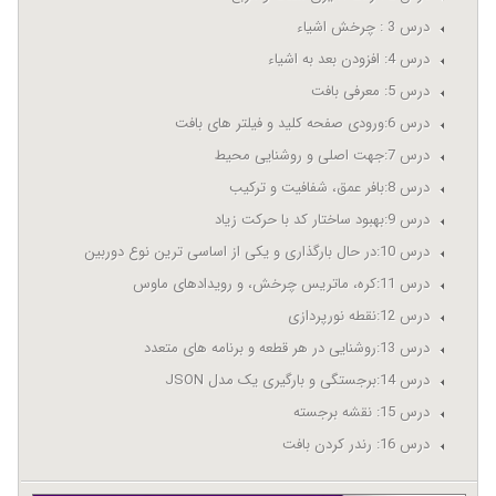
درس 3 : چرخش اشیاء
درس 4: افزودن بعد به اشیاء
درس 5: معرفی بافت
درس 6:ورودی صفحه کلید و فیلتر های بافت
درس 7:جهت اصلی و روشنایی محیط
درس 8:بافر عمق، شفافیت و ترکیب
درس 9:بهبود ساختار کد با حرکت زیاد
درس 10:در حال بارگذاری و یکی از اساسی ترین نوع دوربین
درس 11:کره، ماتریس چرخش، و رویدادهای ماوس
درس 12:نقطه نورپردازی
درس 13:روشنایی در هر قطعه و برنامه های متعدد
درس 14:برجستگی و بارگیری یک مدل JSON
درس 15: نقشه برجسته
درس 16: رندر کردن بافت