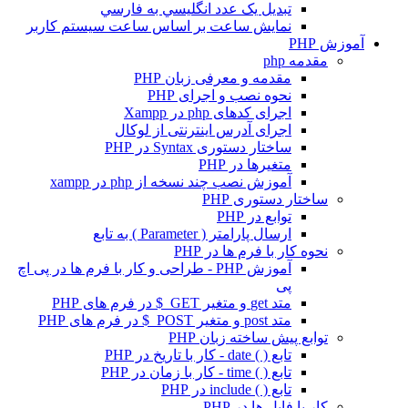
تبديل يک عدد انگليسي به فارسي
نمايش ساعت بر اساس ساعت سيستم کاربر
آموزش PHP
مقدمه php
مقدمه و معرفی زبان PHP
نحوه نصب و اجرای PHP
اجرای کدهای php در Xampp
اجرای آدرس اینترنتی از لوکال
ساختار دستوری Syntax در PHP
متغیرها در PHP
آموزش نصب چند نسخه از php در xampp
ساختار دستوری PHP
توابع در PHP
ارسال پارامتر ( Parameter ) به تابع
نحوه کار با فرم ها در PHP
آموزش PHP - طراحی و کار با فرم ها در پی اچ
پی
متد get و متغیر GET_$ در فرم های PHP
متد post و متغیر POST_$ در فرم های PHP
توابع پیش ساخته زبان PHP
تابع ( ) date - کار با تاریخ در PHP
تابع ( ) time - کار با زمان در PHP
تابع ( ) include در PHP
کار با فایل ها در PHP