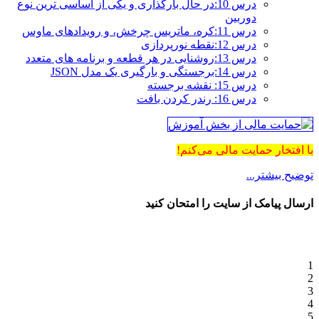
درس 10:در حال بارگذاری و یکی از اساسی ترین نوع
دوربین
درس 11:کره، ماتریس چرخش، و رویدادهای ماوس
درس 12:نقطه نورپردازی
درس 13:روشنایی در هر قطعه و برنامه های متعدد
درس 14:برجستگی و بارگیری یک مدل JSON
درس 15: نقشه برجسته
درس 16: رندر کردن بافت
با افتخار حمایت مالی می‌کنم!
توضیح بیشتر...
ارسال پیامک از سایت را امتحان کنید
1
2
3
4
5