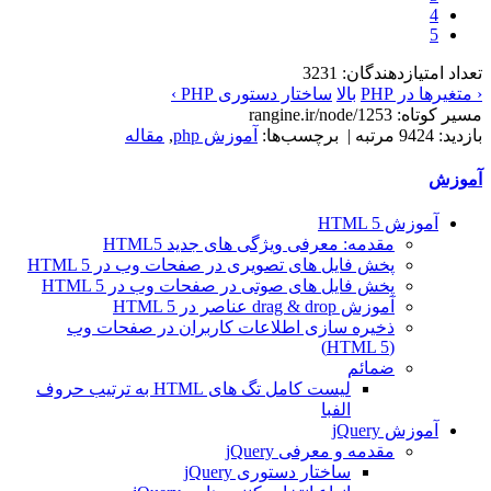
4
5
تعداد امتیازدهندگان: 3231
‹ متغیرها در PHP
بالا
ساختار دستوری PHP ›
مسیر کوتاه: rangine.ir/node/1253
بازدید: 9424 مرتبه | برچسب‌ها:
آموزش php
,
مقاله
آموزش
آموزش HTML 5
مقدمه: معرفی ویژگی های جدید HTML5
پخش فایل های تصویری در صفحات وب در HTML 5
پخش فایل های صوتی در صفحات وب در HTML 5
آموزش drag & drop عناصر در HTML 5
ذخیره سازی اطلاعات کاربران در صفحات وب
(HTML 5)
ضمائم
لیست کامل تگ های HTML به ترتيب حروف
الفبا
آموزش jQuery
مقدمه و معرفی jQuery
ساختار دستوری jQuery