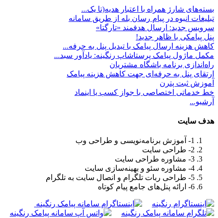
بسته‌های شارژ همراه با اعتبار هدیه(تا یک...
تبلیغات انبوه در پیام رسان بله از طریق سامانه
سرویس جدید: ارسال هدفمند «تارگتا»
پنل پیامکی با ظاهر جدید!
کاهش هزینه ارسال پیامک با تبدیل پنل به حرفه...
مکمل ماژول پیامک پرستاشاپ رنگینه: یادآور سبد...
راه‌اندازی برنامه باشگاه مشتریان
ارتقای پنل به حرفه‌ای جهت کاهش هزینه پیامک
آموزش ثبت پترن
خط خدماتی اختصاصی با جواز کسب یا اینماد
آرشیو...
هدف سايت
1- آموزش برنامه‌نویسی و طراحی وب
2- طراحی سایت
3- مشاوره طراحی سایت
4- مشاوره سئو و بهینه‌سازی سایت
5- طراحی ربات تلگرام و انصال سایت به تلگرام
6- ارائه پنل‌های جامع پیام کوتاه