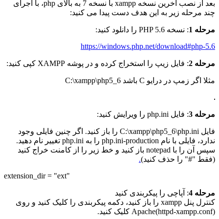
بعد از نصب آخرین نسخه xampp با نسخه 7 به بالای php، با اجرای
چند مرحله زیر به این هدف دست پیدا می کنید:
مرحله 1
: نسخه PHP 5.6 را دانلود کنید:
https://windows.php.net/download#php-5.6
مرحله 2
: فایل زیپ را استخراج کرده و در پوشه XAMPP کپی کنید:
مثلا اگر زمپ در درایو C باشد C:\xampp\php5_6
مرحله 3
: فایل php.ini را ویرایش کنید:
فایل C:\xampp\php5_6\php.ini را باز کنید. اگر چنین فایلی وجود
ندارد، فایلی با نام php.ini-production را به php.ini تغییر نام دهید.
سپس آن را با notepad باز کنید و خط زیر را از کامنت خراج کنید
(فقط "#" را حذف کنید)
.
extension_dir = "ext"
مرحله 4
: آپاچی را پیکربندی کنید
کنترل پنل xampp را باز کنید، دکمه پیکربندی را کلیک کنید و روی
(Apache(httpd-xampp.conf کلیک کنید.