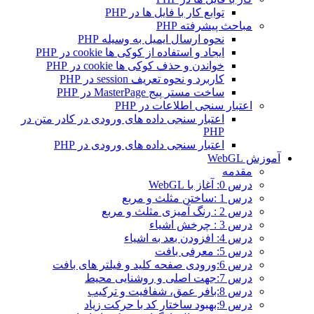
توابع کار با فایل ها در PHP
مباحث پیشرفته PHP
نحوه ارسال ایمیل به وسیله PHP
ایجاد و استفاده از کوکی ها cookie در PHP
خواندن و حذف کوکی ها cookie در PHP
کاربرد و نحوه تعریف session در PHP
ساخت مستر پیج MasterPage در PHP
اعتبار سنجی اطلاعات در PHP
اعتبار سنجی داده های ورودی در کادر متن در
PHP
اعتبار سنجی داده های ورودی در PHP
آموزش WebGL
مقدمه
درس 0: آغاز با WebGL
درس 1 :ساختن مثلث و مربع
درس 2 : رنگ آمیزی مثلث و مربع
درس 3 : چرخش اشیاء
درس 4: افزودن بعد به اشیاء
درس 5: معرفی بافت
درس 6:ورودی صفحه کلید و فیلتر های بافت
درس 7:جهت اصلی و روشنایی محیط
درس 8:بافر عمق، شفافیت و ترکیب
درس 9:بهبود ساختار کد با حرکت زیاد