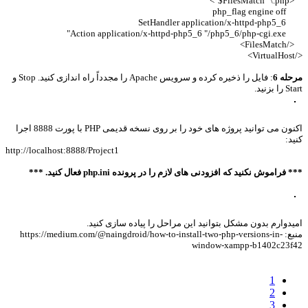
<FilesMatch "\.php$">
php_flag engine off
SetHandler application/x-httpd-php5_6
Action application/x-httpd-php5_6 "/php5_6/php-cgi.exe"
</FilesMatch>
</VirtualHost>
مرحله 6
: فایل را ذخیره کرده و سرویس Apache را مجدداً راه اندازی کنید. Stop و
Start را بزنید.
اکنون می توانید پروژه های خود را بر روی نسخه قدیمی PHP با پورت 8888 اجرا
کنید:
http://localhost:8888/Project1
*** فراموش نکنید که افزودنی های لازم را در پرونده php.ini فعال کنید. ***
امیدوارم بدون مشکل بتوانید این مراحل را پیاده سازی کنید.
منبع: https://medium.com/@naingdroid/how-to-install-two-php-versions-in-
window-xampp-b1402c23f42
1
2
3