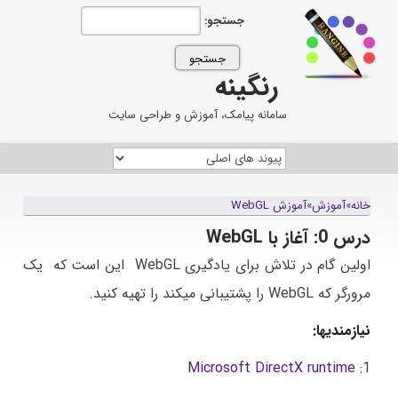
جستجو:
رنگینه
سامانه پیامک، آموزش و طراحی سایت
خانه
»
آموزش
»
آموزش WebGL
درس 0: آغاز با WebGL
اولین گام
در تلاش
برای یادگیری
WebGL
این است که
یک
مرورگر که WebGL را
پشتیبانی میکند
را تهیه کنید
.
نیازمندیها:
Microsoft DirectX runtime
1: