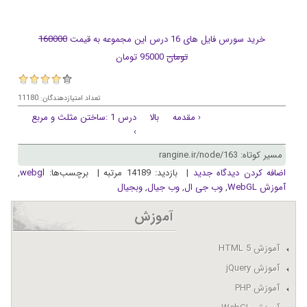
خرید سورس فایل های 16 درس این مجموعه به قیمت
160000
تومان
95000 تومان
تعداد امتیازدهندگان: 11180
‹ مقدمه
بالا
درس 1 :ساختن مثلث و مربع
›
مسیر کوتاه: rangine.ir/node/163
اضافه کردن دیدگاه جدید
| بازدید: 14189 مرتبه | برچسب‌ها:
webgl
,
آموزش WebGL
,
وب جی ال
,
وب جیال
,
وبجیال
آموزش
آموزش HTML 5
آموزش jQuery
آموزش PHP