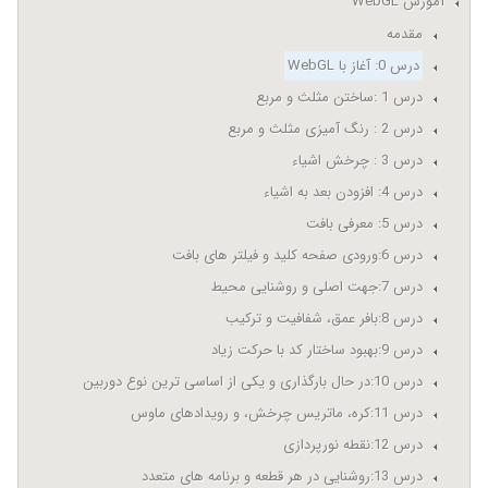
آموزش WebGL
مقدمه
درس 0: آغاز با WebGL
درس 1 :ساختن مثلث و مربع
درس 2 : رنگ آمیزی مثلث و مربع
درس 3 : چرخش اشیاء
درس 4: افزودن بعد به اشیاء
درس 5: معرفی بافت
درس 6:ورودی صفحه کلید و فیلتر های بافت
درس 7:جهت اصلی و روشنایی محیط
درس 8:بافر عمق، شفافیت و ترکیب
درس 9:بهبود ساختار کد با حرکت زیاد
درس 10:در حال بارگذاری و یکی از اساسی ترین نوع دوربین
درس 11:کره، ماتریس چرخش، و رویدادهای ماوس
درس 12:نقطه نورپردازی
درس 13:روشنایی در هر قطعه و برنامه های متعدد