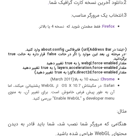
2:دانلود آخرین نسخه کارت گرافیک شما
.
3:انتخاب یک مرورگر مناسب:
Firefox
:
فقط مطمئن شوید که
نسخه
4 یا
بالاتر
.
(-ابتدا در Address Bar)url) فایرفاکس about:config وارد کنید.
-در مرحله ی بعد این موارد را اگر در حالت false قرار داره به حالت true
برگردانید.
مقدار webgl.force-enabled را به true تغییر دهید
مقدار layers.acceleration.force-enab
led را به true تغییر دهید
مقدار gfx.direct2d.force-enabledرا به true تغییر دهید)
Chrome
: نسخه 10 به بالا(March 2011)
Safari:
در
مکینتاش
10.7
X
OS
از WebGL
پشتیبانی میکند
،
اما
آن
به طور پیش فرض
خاموش
است
.
برای تغییر آن
،
به
منوی
developer menu
و
"
Enable WebGL
"
بررسی
کنید
.
مثال:
هنگامی
که
مرورگر
شما
نصب شد،
شما باید
قادر به دیدن
محتوای
WebGL طراحی شده
باشید
.