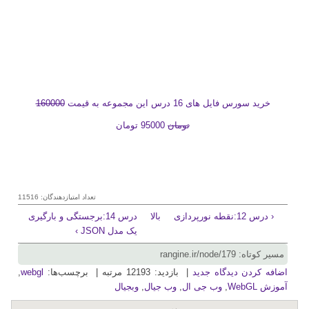
خرید سورس فایل های 16 درس این مجموعه به قیمت
160000
تومان
95000 تومان
تعداد امتیازدهندگان: 11516
‹ درس 12:نقطه نورپردازی
بالا
درس 14:برجستگی و بارگیری
یک مدل JSON ›
مسیر کوتاه: rangine.ir/node/179
اضافه کردن دیدگاه جدید
| بازدید: 12193 مرتبه | برچسب‌ها:
webgl
,
آموزش WebGL
,
وب جی ال
,
وب جیال
,
وبجیال