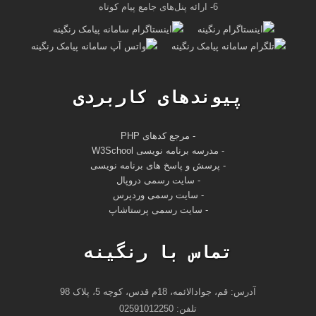
6- ارائه پنل‌های جامع پیام کوتاه
پیوندهای کاربردی
- مرجع کدهای PHP
-
مدرسه برنامه نویسی W3School
- پرسش و پاسخ های برنامه نویسی
- سایت رسمی دروپال
- سایت رسمی وردپرس
- سایت رسمی پرستاشاپ
تماس با رنگینه
آدرس: قم، جوادالائمه، 18م قدس، کوچه 5، پلاک 98
تلفن: 02591012250