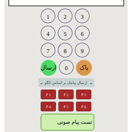
1
2
3
4
5
6
7
8
9
پاک
ارسال
0
ارسال پیامک بر اساس الگو
P 1
P 2
P 3
P 4
P 5
P 6
تست پیام صوتی