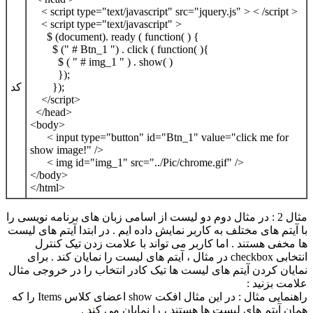
< script type="text/javascript" src="jquery.js" > < /script >
< script type="text/javascript" >
$ (document). ready ( function( ) {
$ (" # Btn_1 ") . click ( function( ){
$ ( " # img_1 " ) . show( )
});
});
کد
</script>
</head>
<body>
< input type="button" id="Btn_1" value="click me for
show image!" />
< img id="img_1" src="../Pic/chrome.gif" />
</body>
</html>
مثال 2
: در مثال دوم دو لیست از اسامی زبان های برنامه نویسی را
با آیتم های مختلف به کاربر نمایش داده ایم . در ابتدا آیتم های لیست
ها مخفی هستند . اما کاربر می تواند با علامت زدن تیک کنترل
انتخابی checkbox در مثال ، آیتم های لیست را نمایان کند . برای
نمایان کردن آیتم های لیست ها تیک کادر انتخاب را در خروجی مثال
علامت بزنید :
راهنمایی مثال :
در این مثال افکت show اعضای کلاس Items را که
همان آیتم های لیست ها هستند ، را نمایان می کند
.