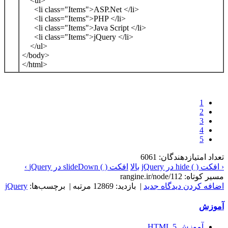
<ul>
<li class="Items">ASP.Net </li>
<li class="Items">PHP </li>
<li class="Items">Java Script </li>
<li class="Items">jQuery </li>
</ul>
</body>
</html>
1
2
3
4
5
تعداد امتیازدهندگان: 6061
‹ افکت ( ) hide در jQuery
بالا
افکت ( ) slideDown در jQuery ›
مسیر کوتاه: rangine.ir/node/112
اضافه کردن دیدگاه جدید
| بازدید: 12869 مرتبه | برچسب‌ها:
jQuery
آموزش
آموزش HTML 5