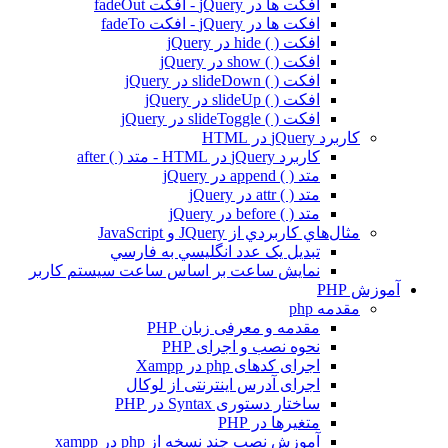
افکت ها در jQuery - افکت fadeOut
افکت ها در jQuery - افکت fadeTo
افکت ( ) hide در jQuery
افکت ( ) show در jQuery
افکت ( ) slideDown در jQuery
افکت ( ) slideUp در jQuery
افکت ( ) slideToggle در jQuery
کاربرد jQuery در HTML
کاربرد jQuery در HTML - متد ( ) after
متد ( ) append در jQuery
متد ( ) attr در jQuery
متد ( ) before در jQuery
مثال‌هاي کاربردي از JQuery و JavaScript
تبديل يک عدد انگليسي به فارسي
نمايش ساعت بر اساس ساعت سيستم کاربر
آموزش PHP
مقدمه php
مقدمه و معرفی زبان PHP
نحوه نصب و اجرای PHP
اجرای کدهای php در Xampp
اجرای آدرس اینترنتی از لوکال
ساختار دستوری Syntax در PHP
متغیرها در PHP
آموزش نصب چند نسخه از php در xampp