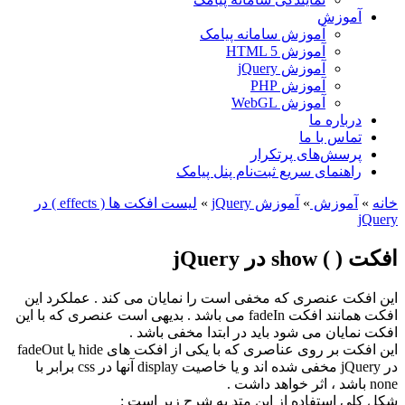
آموزش
آموزش سامانه پیامک
آموزش HTML 5
آموزش jQuery
آموزش PHP
آموزش WebGL
درباره ما
تماس با ما
پرسش‌های پرتکرار
راهنمای سریع ثبت‌نام پنل پیامک
خانه
»
آموزش
»
آموزش jQuery
»
لیست افکت ها ( effects ) در
jQuery
افکت ( ) show در jQuery
این افکت عنصری که مخفی است را نمایان می کند . عملکرد این
افکت همانند افکت fadeIn می باشد . بدیهی است عنصری که با این
افکت نمایان می شود باید در ابتدا مخفی باشد .
این افکت بر روی عناصری که با یکی از افکت های hide یا fadeOut
در jQuery مخفی شده اند و یا خاصیت display آنها در css برابر با
none باشد ، اثر خواهد داشت .
شکل کلی استفاده از این متد به شرح زیر است :