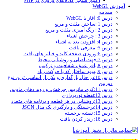
اعتبار سنجی داده های ورودی در PHP
آموزش WebGL
مقدمه
درس 0: آغاز با WebGL
درس 1 :ساختن مثلث و مربع
درس 2 : رنگ آمیزی مثلث و مربع
درس 3 : چرخش اشیاء
درس 4: افزودن بعد به اشیاء
درس 5: معرفی بافت
درس 6:ورودی صفحه کلید و فیلتر های بافت
درس 7:جهت اصلی و روشنایی محیط
درس 8:بافر عمق، شفافیت و ترکیب
درس 9:بهبود ساختار کد با حرکت زیاد
درس 10:در حال بارگذاری و یکی از اساسی ترین نوع
دوربین
درس 11:کره، ماتریس چرخش، و رویدادهای ماوس
درس 12:نقطه نورپردازی
درس 13:روشنایی در هر قطعه و برنامه های متعدد
درس 14:برجستگی و بارگیری یک مدل JSON
درس 15: نقشه برجسته
درس 16: رندر کردن بافت