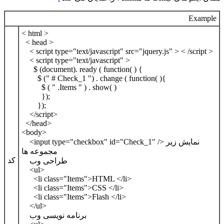
Example
< html >
< head >
< script type="text/javascript" src="jquery.js" > < /script >
< script type="text/javascript" >
$ (document). ready ( function( ) {
$ (" # Check_1 ") . change ( function( ){
$ ( " .Items " ) . show( )
});
});
</script>
</head>
<body>
<input type="checkbox" id="Check_1" /> نمایش زیر
مجموعه ها
کد
طراحی وب
<ul>
<li class="Items">HTML </li>
<li class="Items">CSS </li>
<li class="Items">Flash </li>
</ul>
برنامه نویسی وب