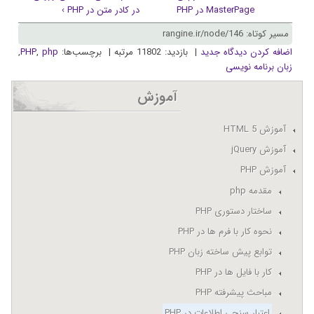
MasterPage در PHP
در کادر متن در PHP ›
مسیر کوتاه: rangine.ir/node/146
اضافه کردن دیدگاه جدید
| بازدید: 11802 مرتبه | برچسب‌ها:
php
,
PHP
,
زبان برنامه نویسی
آموزش
آموزش HTML 5
آموزش jQuery
آموزش PHP
مقدمه php
ساختار دستوری PHP
نحوه کار با فرم ها در PHP
توابع پیش ساخته زبان PHP
کار با فایل ها در PHP
مباحث پیشرفته PHP
اعتبار سنجی اطلاعات در PHP