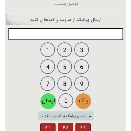
توضیح بیشتر...
ارسال پیامک از سایت را امتحان کنید
1
2
3
4
5
6
7
8
9
پاک
ارسال
0
ارسال پیامک بر اساس الگو
P 1
P 2
P 3