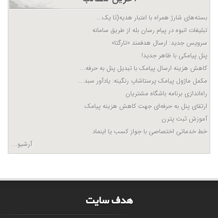
بسته‌های شارژ همراه با اعتبار هدیه(تا یک...
تبلیغات انبوه در پیام رسان بله از طریق سامانه
سرویس جدید: ارسال هدفمند «تارگتا»
پنل پیامکی با ظاهر جدید!
کاهش هزینه ارسال پیامک با تبدیل پنل به حرفه...
مکمل ماژول پیامک پرستاشاپ رنگینه: یادآور سبد...
راه‌اندازی برنامه باشگاه مشتریان
ارتقای پنل به حرفه‌ای جهت کاهش هزینه پیامک
آموزش ثبت پترن
خط خدماتی اختصاصی با جواز کسب یا اینماد
آرشیو...
هدف سايت