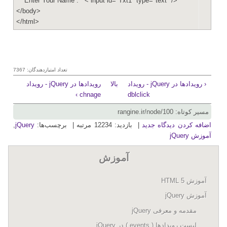
Enter Your Name :
< input id="Txt1" type="text" />
</body>
</html>
تعداد امتیازدهندگان: 7367
‹ رویدادها در jQuery - رویداد
بالا
رویدادها در jQuery - رویداد
chnage ›
dblclick
مسیر کوتاه: rangine.ir/node/100
اضافه کردن دیدگاه جدید
| بازدید: 12234 مرتبه | برچسب‌ها:
jQuery
,
آموزش jQuery
آموزش
آموزش HTML 5
آموزش jQuery
مقدمه و معرفی jQuery
لیست رویدادها ( events ) در jQuery