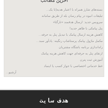
آخرین مطالب
بسته‌های شارژ همراه با اعتبار هدیه(تا یک...
تبلیغات انبوه در پیام رسان بله از طریق سامانه
سرویس جدید: ارسال هدفمند «تارگتا»
پنل پیامکی با ظاهر جدید!
کاهش هزینه ارسال پیامک با تبدیل پنل به حرفه...
مکمل ماژول پیامک پرستاشاپ رنگینه: یادآور سبد...
راه‌اندازی برنامه باشگاه مشتریان
ارتقای پنل به حرفه‌ای جهت کاهش هزینه پیامک
آموزش ثبت پترن
خط خدماتی اختصاصی با جواز کسب یا اینماد
آرشیو...
هدف سايت