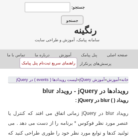
جستجو:
رنگینه
سامانه پیامک، آموزش و طراحی سایت
صفحه اصلی
پنل پيامک
آموزش
درباره ما
تماس با ما
راهنمای سریع ثبت‌نام پنل پیامک
پرسش‌های پرتکرار
خانه
»
آموزش
»
آموزش jQuery
»
لیست رویدادها ( events ) در jQuery
رویدادها در jQuery - رویداد blur
رویداد ( ) blur در jQuery :
رویداد blur در jQuery زمانی اتفاق می افتد که کنترل یا
عنصر مورد نظر فوکوس * برنامه را از دست می دهد . می
تولنید کدها و توابع مورد نظر خود را طوری طراحی کنید که