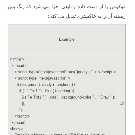
فوکوس را از دست داده و تابعی اجرا می شود که رنگ پس
زمیننه آن را به خاکستری تبدیل می کند :
Example
< html >
< head >
< script type="text/javascript" src="jquery.js" > < /script >
< script type="text/javascript" >
$ (document). ready ( function( ) {
$ (" # Txt1 ") . blur ( function( ){
$ ( " # Txt1 " ) . css( " background-color " , " Gray " );
کد
});
});
</script>
</head>
<body>