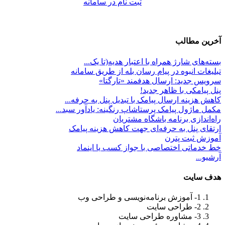
ثبت نام در سامانه
آخرین مطالب
بسته‌های شارژ همراه با اعتبار هدیه(تا یک...
تبلیغات انبوه در پیام رسان بله از طریق سامانه
سرویس جدید: ارسال هدفمند «تارگتا»
پنل پیامکی با ظاهر جدید!
کاهش هزینه ارسال پیامک با تبدیل پنل به حرفه...
مکمل ماژول پیامک پرستاشاپ رنگینه: یادآور سبد...
راه‌اندازی برنامه باشگاه مشتریان
ارتقای پنل به حرفه‌ای جهت کاهش هزینه پیامک
آموزش ثبت پترن
خط خدماتی اختصاصی با جواز کسب یا اینماد
آرشیو...
هدف سايت
1- آموزش برنامه‌نویسی و طراحی وب
2- طراحی سایت
3- مشاوره طراحی سایت