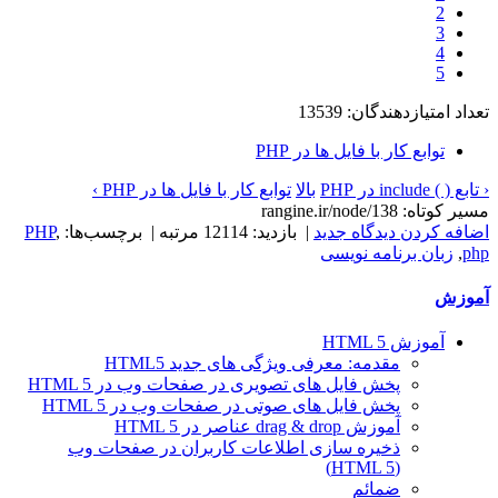
2
3
4
5
تعداد امتیازدهندگان: 13539
توابع کار با فایل ها در PHP
‹ تابع ( ) include در PHP
بالا
توابع کار با فایل ها در PHP ›
مسیر کوتاه: rangine.ir/node/138
اضافه کردن دیدگاه جدید
| بازدید: 12114 مرتبه | برچسب‌ها:
,
PHP
php
,
زبان برنامه نویسی
آموزش
آموزش HTML 5
مقدمه: معرفی ویژگی های جدید HTML5
پخش فایل های تصویری در صفحات وب در HTML 5
پخش فایل های صوتی در صفحات وب در HTML 5
آموزش drag & drop عناصر در HTML 5
ذخیره سازی اطلاعات کاربران در صفحات وب
(HTML 5)
ضمائم