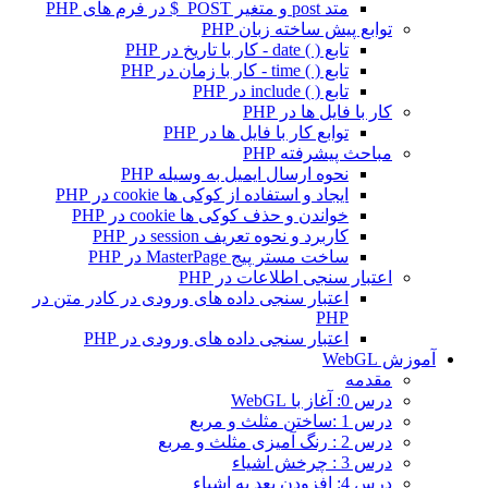
متد post و متغیر POST_$ در فرم های PHP
توابع پیش ساخته زبان PHP
تابع ( ) date - کار با تاریخ در PHP
تابع ( ) time - کار با زمان در PHP
تابع ( ) include در PHP
کار با فایل ها در PHP
توابع کار با فایل ها در PHP
مباحث پیشرفته PHP
نحوه ارسال ایمیل به وسیله PHP
ایجاد و استفاده از کوکی ها cookie در PHP
خواندن و حذف کوکی ها cookie در PHP
کاربرد و نحوه تعریف session در PHP
ساخت مستر پیج MasterPage در PHP
اعتبار سنجی اطلاعات در PHP
اعتبار سنجی داده های ورودی در کادر متن در
PHP
اعتبار سنجی داده های ورودی در PHP
آموزش WebGL
مقدمه
درس 0: آغاز با WebGL
درس 1 :ساختن مثلث و مربع
درس 2 : رنگ آمیزی مثلث و مربع
درس 3 : چرخش اشیاء
درس 4: افزودن بعد به اشیاء