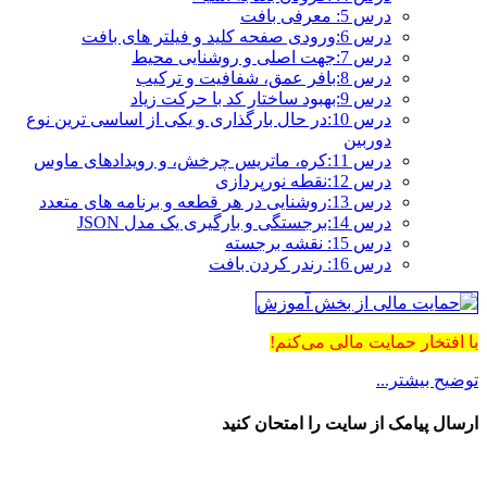
درس 5: معرفی بافت
درس 6:ورودی صفحه کلید و فیلتر های بافت
درس 7:جهت اصلی و روشنایی محیط
درس 8:بافر عمق، شفافیت و ترکیب
درس 9:بهبود ساختار کد با حرکت زیاد
درس 10:در حال بارگذاری و یکی از اساسی ترین نوع
دوربین
درس 11:کره، ماتریس چرخش، و رویدادهای ماوس
درس 12:نقطه نورپردازی
درس 13:روشنایی در هر قطعه و برنامه های متعدد
درس 14:برجستگی و بارگیری یک مدل JSON
درس 15: نقشه برجسته
درس 16: رندر کردن بافت
با افتخار حمایت مالی می‌کنم!
توضیح بیشتر...
ارسال پیامک از سایت را امتحان کنید