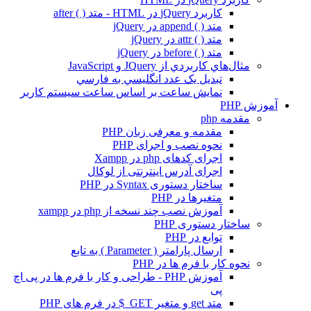
کاربرد jQuery در HTML - متد ( ) after
متد ( ) append در jQuery
متد ( ) attr در jQuery
متد ( ) before در jQuery
مثال‌هاي کاربردي از JQuery و JavaScript
تبديل يک عدد انگليسي به فارسي
نمايش ساعت بر اساس ساعت سيستم کاربر
آموزش PHP
مقدمه php
مقدمه و معرفی زبان PHP
نحوه نصب و اجرای PHP
اجرای کدهای php در Xampp
اجرای آدرس اینترنتی از لوکال
ساختار دستوری Syntax در PHP
متغیرها در PHP
آموزش نصب چند نسخه از php در xampp
ساختار دستوری PHP
توابع در PHP
ارسال پارامتر ( Parameter ) به تابع
نحوه کار با فرم ها در PHP
آموزش PHP - طراحی و کار با فرم ها در پی اچ
پی
متد get و متغیر GET_$ در فرم های PHP