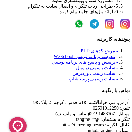
4- مشاوره سئو و بهینه‌سازی سایت
5- طراحی ربات تلگرام و انصال سایت به تلگرام
6- ارائه پنل‌های جامع پیام کوتاه
پیوندهای کاربردی
- مرجع کدهای PHP
-
مدرسه برنامه نویسی W3School
- پرسش و پاسخ های برنامه نویسی
- سایت رسمی دروپال
- سایت رسمی وردپرس
- سایت رسمی پرستاشاپ
تماس با رنگینه
آدرس: قم، جوادالائمه، 18م قدس، کوچه 5، پلاک 98
تلفن: 02591012250
موبایل: 09191483567(تماس و واتساپ)
تلگرام پشتیبان: @rangine_ir
کانال تلگرام: https://t.me/ranginesms
ايميل: info@rangine.ir