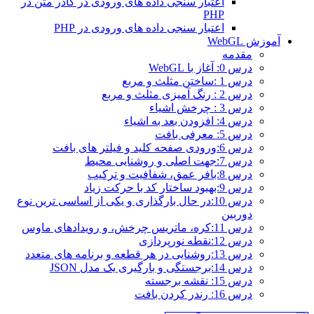
اعتبار سنجی داده های ورودی در کادر متن در
PHP
اعتبار سنجی داده های ورودی در PHP
آموزش WebGL
مقدمه
درس 0: آغاز با WebGL
درس 1 :ساختن مثلث و مربع
درس 2 : رنگ آمیزی مثلث و مربع
درس 3 : چرخش اشیاء
درس 4: افزودن بعد به اشیاء
درس 5: معرفی بافت
درس 6:ورودی صفحه کلید و فیلتر های بافت
درس 7:جهت اصلی و روشنایی محیط
درس 8:بافر عمق، شفافیت و ترکیب
درس 9:بهبود ساختار کد با حرکت زیاد
درس 10:در حال بارگذاری و یکی از اساسی ترین نوع
دوربین
درس 11:کره، ماتریس چرخش، و رویدادهای ماوس
درس 12:نقطه نورپردازی
درس 13:روشنایی در هر قطعه و برنامه های متعدد
درس 14:برجستگی و بارگیری یک مدل JSON
درس 15: نقشه برجسته
درس 16: رندر کردن بافت