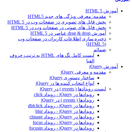
آموزش HTML 5
مقدمه: معرفی ویژگی های جدید HTML5
پخش فایل های تصویری در صفحات وب در HTML 5
پخش فایل های صوتی در صفحات وب در HTML 5
آموزش drag & drop عناصر در HTML 5
ذخیره سازی اطلاعات کاربران در صفحات وب
(HTML 5)
ضمائم
لیست کامل تگ های HTML به ترتيب حروف
الفبا
آموزش jQuery
مقدمه و معرفی jQuery
ساختار دستوری jQuery
انواع انتخاب کننده ها در jQuery
لیست رویدادها ( events ) در jQuery
رویدادها در jQuery - رویداد click
رویدادها ( events ) در jQuery
رویدادها در jQuery - رویداد dblclick
رویدادها در jQuery - رویداد blur
رویدادها در jQuery - رویداد chnage
رویدادها در jQuery - رویداد focus
رویدادها در jQuery - رویداد focusin