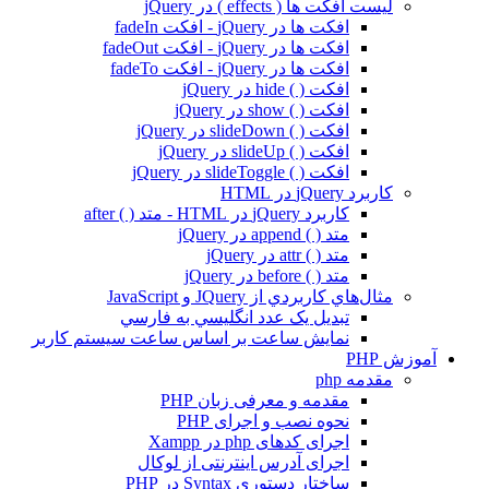
لیست افکت ها ( effects ) در jQuery
افکت ها در jQuery - افکت fadeIn
افکت ها در jQuery - افکت fadeOut
افکت ها در jQuery - افکت fadeTo
افکت ( ) hide در jQuery
افکت ( ) show در jQuery
افکت ( ) slideDown در jQuery
افکت ( ) slideUp در jQuery
افکت ( ) slideToggle در jQuery
کاربرد jQuery در HTML
کاربرد jQuery در HTML - متد ( ) after
متد ( ) append در jQuery
متد ( ) attr در jQuery
متد ( ) before در jQuery
مثال‌هاي کاربردي از JQuery و JavaScript
تبديل يک عدد انگليسي به فارسي
نمايش ساعت بر اساس ساعت سيستم کاربر
آموزش PHP
مقدمه php
مقدمه و معرفی زبان PHP
نحوه نصب و اجرای PHP
اجرای کدهای php در Xampp
اجرای آدرس اینترنتی از لوکال
ساختار دستوری Syntax در PHP