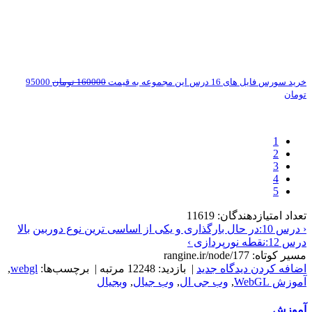
خرید سورس فایل های 16 درس این مجموعه به قیمت
160000 تومان
95000
تومان
1
2
3
4
5
تعداد امتیازدهندگان: 11619
‹ درس 10:در حال بارگذاری و یکی از اساسی ترین نوع دوربین
بالا
درس 12:نقطه نورپردازی ›
مسیر کوتاه: rangine.ir/node/177
اضافه کردن دیدگاه جدید
| بازدید: 12248 مرتبه | برچسب‌ها:
webgl
,
آموزش WebGL
,
وب جی ال
,
وب جیال
,
وبجیال
آموزش