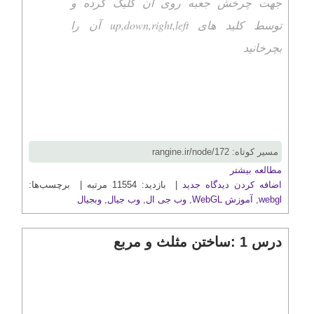
جهت چرخش جعبه روی آن کلیک کرده و
توسط کلید های up,down,right,left آن را
بچرخانید
مسیر کوتاه: rangine.ir/node/172
مطالعه بیشتر
اضافه کردن دیدگاه جدید
| بازدید: 11554 مرتبه | برچسب‌ها:
webgl
,
آموزش WebGL
,
وب جی ال
,
وب جیال
,
وبجیال
درس 1 :ساختن مثلث و مربع