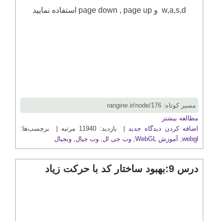
w,a,s,d و page down , page up استفاده نمایید
مسیر کوتاه: rangine.ir/node/176
مطالعه بیشتر
اضافه کردن دیدگاه جدید
| بازدید: 11940 مرتبه | برچسب‌ها:
webgl
,
آموزش WebGL
,
وب جی ال
,
وب جیال
,
وبجیال
درس 9:بهبود ساختار کد با حرکت زیاد