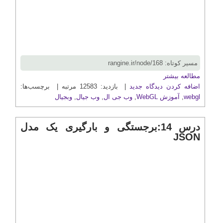
مسیر کوتاه: rangine.ir/node/168
مطالعه بیشتر
اضافه کردن دیدگاه جدید
| بازدید: 12583 مرتبه | برچسب‌ها:
webgl
,
آموزش WebGL
,
وب جی ال
,
وب جیال
,
وبجیال
درس 14:برجستگی و بارگیری یک مدل
JSON