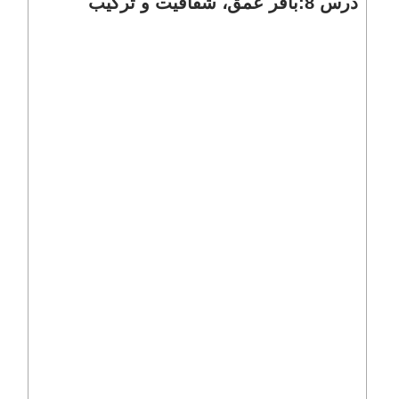
درس 8:بافر عمق، شفافیت و ترکیب