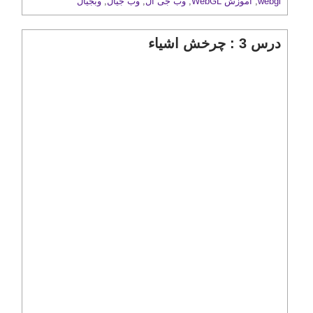
webgl
,
آموزش WebGL
,
وب جی ال
,
وب جیال
,
وبجیال
درس 3 : چرخش اشیاء