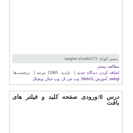
مسیر کوتاه: rangine.ir/node/173
مطالعه بیشتر
اضافه کردن دیدگاه جدید
| بازدید: 11965 مرتبه | برچسب‌ها:
webgl
,
آموزش WebGL
,
وب جی ال
,
وب جیال
,
وبجیال
درس 6:ورودی صفحه کلید و فیلتر های
بافت