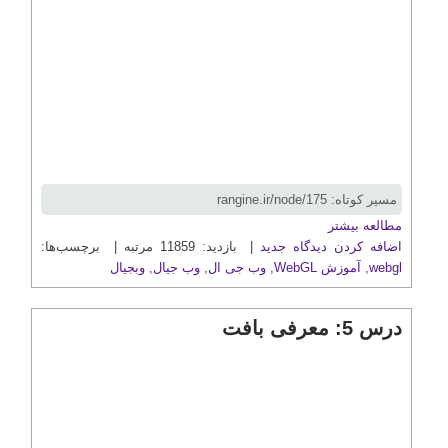
مسیر کوتاه: rangine.ir/node/175
مطالعه بیشتر
اضافه کردن دیدگاه جدید
| بازدید: 11859 مرتبه | برچسب‌ها:
webgl
,
آموزش WebGL
,
وب جی ال
,
وب جیال
,
وبجیال
درس 5: معرفی بافت