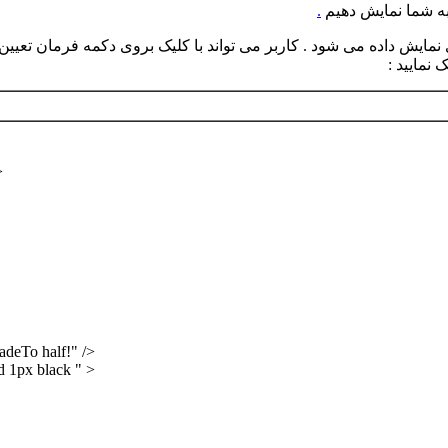
.
نمایید :
>
deTo half!" />
d 1px black " >