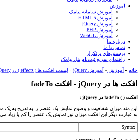
آموزش
آموزش سامانه پیامک
آموزش HTML 5
آموزش jQuery
آموزش PHP
آموزش WebGL
درباره ما
تماس با ما
پرسش‌های پرتکرار
راهنمای سریع ثبت‌نام پنل پیامک
خانه
»
آموزش
»
آموزش jQuery
»
لیست افکت ها ( effects ) در jQuery
افکت ها در jQuery - افکت fadeTo
افکت ( ) fadeTo در jQuery :
این متد میزان شفافیت و وضوح نمایش یک عنصر را به تدریج به یک مقد
به عبارت دیگر این افکت میزان نور نمایش یک عنصر را کم یا زیاد می 
Syntax