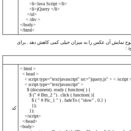
<li>Java Script </li>
<li>jQuery </li>
</ul>
< /div >
</body>
</html>
ه فرمان مثال وضوح نمایش آن عکس را به میزان خیلی کمی کاهش دهد . برای
< html >
< head >
< script type="text/javascript" src="jquery.js" > < /script 
< script type="text/javascript" >
$ (document). ready ( function( ) {
$ (" # Btn_2 ") . click ( function( ){
$ ( " # Pic_1 " ) . fadeTo ( "slow" , 0.1 )
});
کد
});
</script>
</head>
<body>