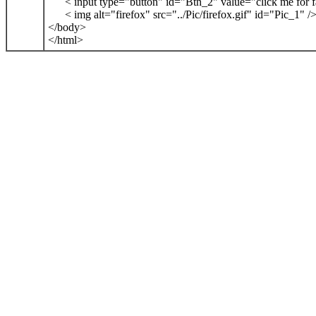
< input type="button" id="Btn_2" value="click me for f
< img alt="firefox" src="../Pic/firefox.gif" id="Pic_1" /
</body>
</html>