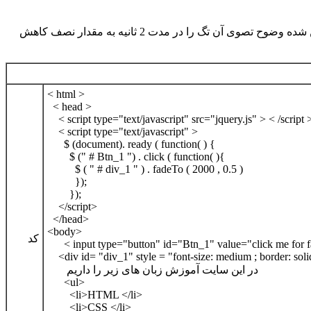
: در مثال اول یک تگ < div > د اریم که در ابتدا به صورت عادی نمایش داده می شود . کاربر می تواند با کلیک بروی دکمه فرمان تعیین شده وضوح تصوی آن تگ را در مدت 2 ثانیه به مقدار نصف کاهش
< html >
< head >
< script type="text/javascript" src="jquery.js" > < /script 
< script type="text/javascript" >
$ (document). ready ( function( ) {
$ (" # Btn_1 ") . click ( function( ){
$ ( " # div_1 " ) . fadeTo ( 2000 , 0.5 )
});
});
</script>
</head>
<body>
کد
< input type="button" id="Btn_1" value="click me for fa
<div id= "div_1" style = "font-size: medium ; border: soli
در این سایت آموزش زبان های زیر را داریم
<ul>
<li>HTML </li>
<li>CSS </li>