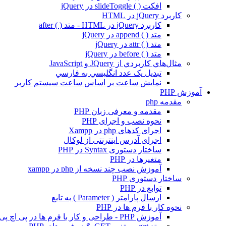
افکت ( ) slideToggle در jQuery
کاربرد jQuery در HTML
کاربرد jQuery در HTML - متد ( ) after
متد ( ) append در jQuery
متد ( ) attr در jQuery
متد ( ) before در jQuery
مثال‌هاي کاربردي از JQuery و JavaScript
تبديل يک عدد انگليسي به فارسي
نمايش ساعت بر اساس ساعت سيستم کاربر
آموزش PHP
مقدمه php
مقدمه و معرفی زبان PHP
نحوه نصب و اجرای PHP
اجرای کدهای php در Xampp
اجرای آدرس اینترنتی از لوکال
ساختار دستوری Syntax در PHP
متغیرها در PHP
آموزش نصب چند نسخه از php در xampp
ساختار دستوری PHP
توابع در PHP
ارسال پارامتر ( Parameter ) به تابع
نحوه کار با فرم ها در PHP
آموزش PHP - طراحی و کار با فرم ها در پی اچ پی