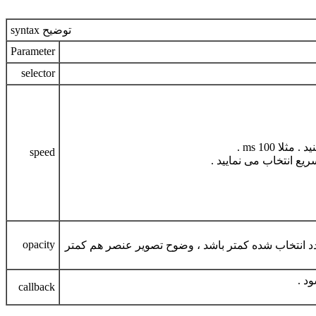
syntax توضیح
Parameter
selector
100 ms .
speed
opacity
تعیین می کند . مقداری که به این پارامتر می توان داد باید عددی بین 0.0 تا 1 باشد و هر چه عدد انتخاب شده کمتر باشد ، وضوح تصویر عنصر هم کمتر
د .
callback