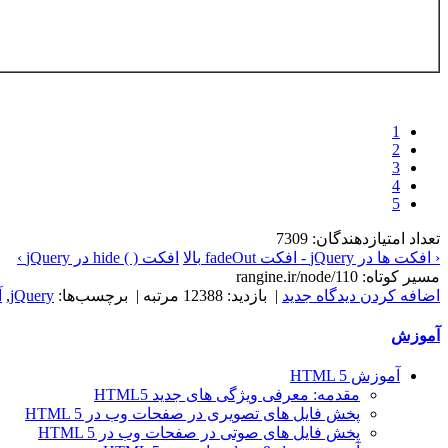
1
2
3
4
5
تعداد امتیازدهندگان: 7309
‹ افکت ها در jQuery - افکت fadeOut
بالا
افکت ( ) hide در jQuery ›
مسیر کوتاه: rangine.ir/node/110
اضافه کردن دیدگاه جدید
| بازدید: 12388 مرتبه | برچسب‌ها:
jQuery
,
آ
آموزش
آموزش HTML 5
مقدمه: معرفی ویژگی های جدید HTML5
پخش فایل های تصویری در صفحات وب در HTML 5
پخش فایل های صوتی در صفحات وب در HTML 5