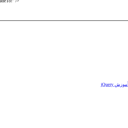
adeTo!" />
>
موزش jQuery