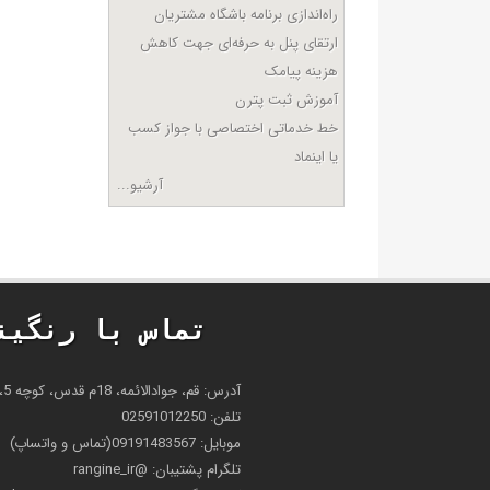
راه‌اندازی برنامه باشگاه مشتریان
ارتقای پنل به حرفه‌ای جهت کاهش
هزینه پیامک
آموزش ثبت پترن
خط خدماتی اختصاصی با جواز کسب
یا اینماد
آرشیو...
تماس با رنگین
آدرس: قم، جوادالائمه، 18م قدس، کوچه 5، پلاک 98
تلفن: 02591012250
موبایل: 09191483567(تماس و واتساپ)
تلگرام پشتیبان: @rangine_ir