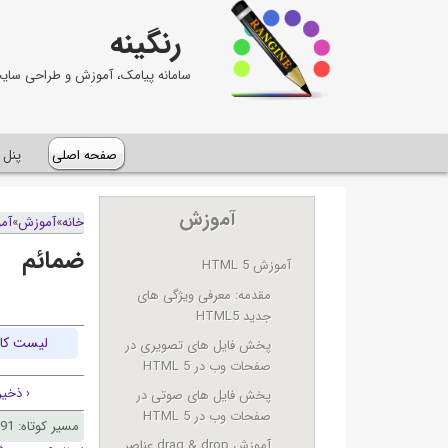
رنگینه
سامانه پیامک، آموزش و طراحی سای
صفحه اصلی
پنل 
آموزش
خانه
»
آموزش
»
آموز
ضمائم
آموزش HTML 5
مقدمه: معرفی ویژگی های
جدید HTML5
لیست کامل تگ های 
پخش فایل های تصویری در
صفحات وب در HTML 5
‹ ذخیر
پخش فایل های صوتی در
صفحات وب در HTML 5
مسیر کوتاه: rangine.ir/node/91
آموزش drag & drop عناصر