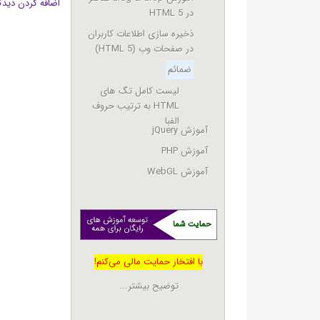
اضافه کردن دیدگ
در HTML 5
ذخیره سازی اطلاعات کاربران
در صفحات وب (HTML 5)
ضمائم
لیست کامل تگ های
HTML به ترتيب حروف
الفبا
آموزش jQuery
آموزش PHP
آموزش WebGL
با افتخار حمایت مالی می‌کنم!
توضیح بیشتر...