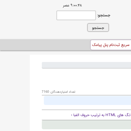
۹:۰۰:۴۹ عصر
جستجو:
 سریع ثبت‌نام پنل پیامک
تعداد امتیازدهندگان: 7160
ترتيب حروف الفبا ›