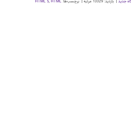
اه جدید
| بازدید: 13329 مرتبه | برچسب‌ها:
HTML
,
HTML 5