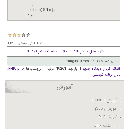
}
fclose( $file ) ;
? >
تعداد امتیازدهندگان: 14252
‹ کار با فایل ها در PHP
بالا
مباحث پیشرفته PHP ›
مسیر کوتاه: rangine.ir/node/139
اضافه کردن دیدگاه جدید
| بازدید: 19261 مرتبه | برچسب‌ها:
php
,
PHP
,
زبان برنامه نویسی
آموزش
آموزش HTML 5
آموزش jQuery
آموزش PHP
مقدمه php