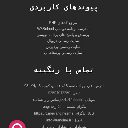
پیوندهای کاربردی
- مرجع کدهای PHP
-
مدرسه برنامه نویسی W3School
- پرسش و پاسخ های برنامه نویسی
- سایت رسمی دروپال
- سایت رسمی وردپرس
- سایت رسمی پرستاشاپ
تماس با رنگینه
آدرس: قم، جوادالائمه، 18م قدس، کوچه 5، پلاک 98
تلفن: 02591012250
موبایل: 09191483567(تماس و واتساپ)
تلگرام پشتیبان: @rangine_ir
کانال تلگرام: https://t.me/ranginesms
ايميل: info@rangine.ir
پیشنهادات و انتقادات و شکایات