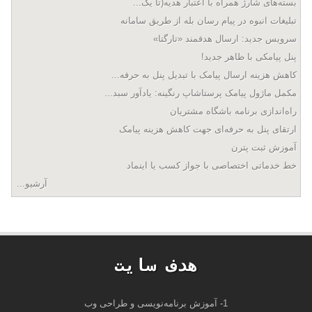
بسته‌های شارژ همراه با اعتبار هدیه(تا یک...
تبلیغات انبوه در پیام رسان بله از طریق سامانه
سرویس جدید: ارسال هدفمند «تارگتا»
پنل پیامکی با ظاهر جدید!
کاهش هزینه ارسال پیامک با تبدیل پنل به حرفه...
مکمل ماژول پیامک پرستاشاپ رنگینه: یادآور سبد...
راه‌اندازی برنامه باشگاه مشتریان
ارتقای پنل به حرفه‌ای جهت کاهش هزینه پیامک
آموزش ثبت پترن
خط خدماتی اختصاصی با جواز کسب یا اینماد
آرشیو...
هدف سايت
1- آموزش برنامه‌نویسی و طراحی وب