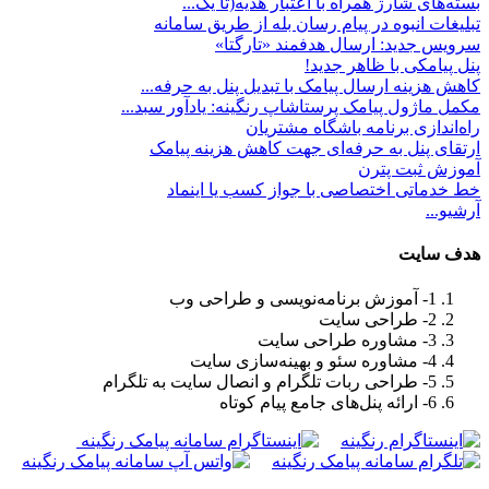
بسته‌های شارژ همراه با اعتبار هدیه(تا یک...
تبلیغات انبوه در پیام رسان بله از طریق سامانه
سرویس جدید: ارسال هدفمند «تارگتا»
پنل پیامکی با ظاهر جدید!
کاهش هزینه ارسال پیامک با تبدیل پنل به حرفه...
مکمل ماژول پیامک پرستاشاپ رنگینه: یادآور سبد...
راه‌اندازی برنامه باشگاه مشتریان
ارتقای پنل به حرفه‌ای جهت کاهش هزینه پیامک
آموزش ثبت پترن
خط خدماتی اختصاصی با جواز کسب یا اینماد
آرشیو...
هدف سايت
1- آموزش برنامه‌نویسی و طراحی وب
2- طراحی سایت
3- مشاوره طراحی سایت
4- مشاوره سئو و بهینه‌سازی سایت
5- طراحی ربات تلگرام و انصال سایت به تلگرام
6- ارائه پنل‌های جامع پیام کوتاه