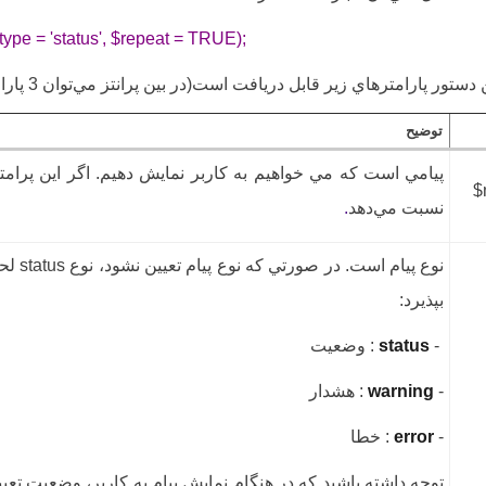
e = 'status', $repeat = TRUE);
 پارامترهاي زير قابل دريافت است(در بين پرانتز مي‌توان 3 پارامتر به اين فانکشن ارسال نمود):
توضيح
پيامي است که مي خواهيم به کاربر نمايش دهيم. اگر اين پرام
$
نسبت مي‌دهد
.
نوع پيا
بپذيرد:
-
status
:‌ وضعيت
-
warning
: هشدار
-
error
: خطا
توجه داشته باشيد که در هنگام نمايش پيام به کاربر، وضعيت تع