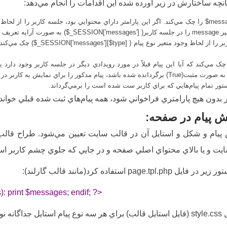
نچه ساختارش در زير آورده شده اين اقدامات را انجام مي‌دهد:
$mess
 کاربر
($_SESSION['messages'] )
به صورت آرايه تعريف م
 را از لحاظ وجود متغير نوع پيام
($_SESSION['messages'][$type] )
چک مي‌کند.و
چک مي‌کند که آيا اين پيام قبلاً در مورد رويدادي ديگر در جلسه کاربر وجود دارد ي
 صورت مثبت(True) برگردانده شده باشد، پيام مذکور را براي نمايش به کاربر در آرايه جلسه کاربر درج مي‌نمايد.
تور تمام پيام‌هايي که براي کاربر ست شده است را برمي‌گرداند.
ر بدون هيچ پارامتري فراخواني شود، همه پيام‌هاي ثبت شده قبلي خوان
ش پيام در صفحه:
 پيام و شکل و استايل آن در قالب سايت تعيين مي‌شود. طراح قالب با
ايت و يا بالاي محتواي اصلي صفحه و در جايي که جلوي چشم کاربر ا
page.tpl استفاده کرد(مانند قالب گارلند):
 print $messages; endif; ?>
ه مي‌شود: