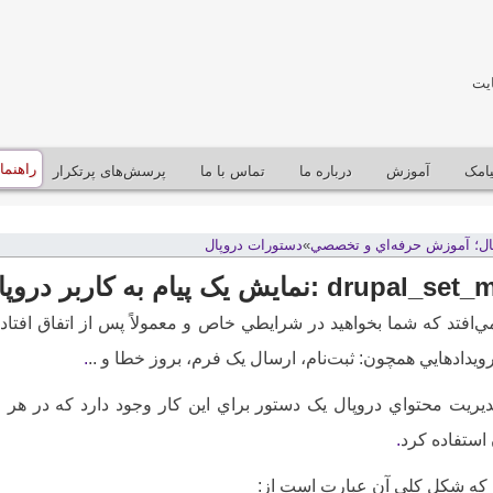
یت
راهنما
يامک
آموزش
درباره ما
تماس با ما
پرسش‌های پرتکرار
پال؛ آموزش حرفه‌اي و تخصصي
»
دستورات دروپال
 :نمايش يک پيام به کاربر دروپال
ي‌افتد که شما بخواهيد در شرايطي خاص و معمولاً پس از اتفاق افتادن 
ويدادهايي همچون: ثبت‌نام، ارسال يک فرم، بروز خطا و ..
.
 استفاده کرد
.
که شکل کلي آن عبارت است از: