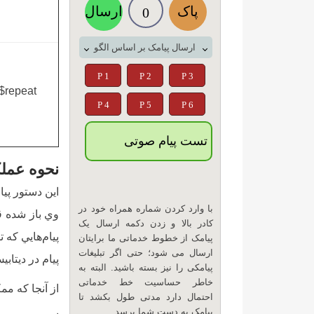
پاک
ارسال
0
ارسال پیامک بر اساس الگو
P 1
P 2
P 3
$repeat
P 4
P 5
P 6
تست پیام صوتی
نحوه عملک
با وارد کردن شماره همراه خود در
وي باز شده قا
کادر بالا و زدن دکمه ارسال یک
پيام‌هايي که 
پیامک از خطوط خدماتی ما برایتان
ارسال می شود؛ حتی اگر تبلیغات
پيام در ديتابيس از دست
پیامکی را نیز بسته باشید. البته به
خاطر حساسیت خط خدماتی
از آنجا که مم
احتمال دارد مدتی طول بکشد تا
پیامک به دست شما برسد.