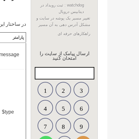
watchdog : ثبت رويداد در
ديتابيس دروپال
تغییر مسیر یک پوشه در سایت و
در ساختار اين دستور
مشکل آدرس دهی به آن مسیر
راهکارهای حرفه ای
پارامتر
ارسال پیامک از سایت را
message
امتحان کنید
1
2
3
4
5
6
$type
7
8
9