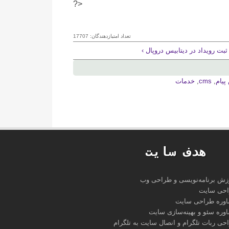
?>
تعداد امتیازدهندگان: 17707
پيام
,
cms
,
خدمات
هدف سايت