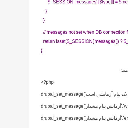
$_SESSION['messages'][$type][] = $me
}
}
// messages not set when DB connection f
return isset($_SESSION['messages']) ? 
}
<?php
ار','warning');
يام هشدار','error');