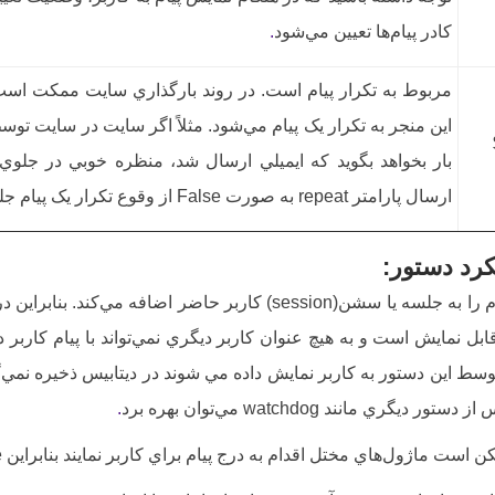
کادر پيام‌ها تعيين مي‌شود
.
مربوط به تکرار پيام است. در روند بارگذاري سايت ممکت است
اين منجر به تکرار يک پيام مي‌شود. مثلاً اگر سايت در سايت تو
بار بخواهد بگويد که ايميلي ارسال شد، منظره خوبي در جلوي ک
ارسال پارامتر repeat به صورت False از وقوع تکرار يک پيام جلوگيري نمود
رد دستور:
اين دستور پيام را به جلسه يا سشن(session) کاربر حاضر ا
بل نمايش است و به هيچ عنوان کاربر ديگري نمي‌تواند با پيام کاربر دي
توسط اين دستور به کاربر نمايش داده مي شوند در ديتابيس ذخيره نمي‌گر
ور ديگري مانند watchdog مي‌توان بهره برد
.
کن است ماژول‌هاي مختل اقدام به درج پيام براي کاربر نمايند بنابراين
e