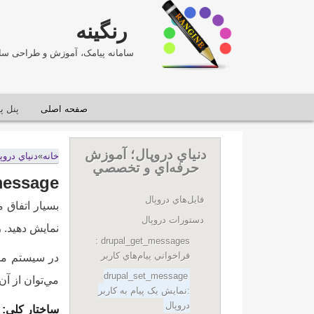
رنگینه
سامانه پیامک، آموزش و طراحی سا
صفحه اصلی
پنل پ
دنياي دروپال؛ آموزش
خانه
»
دنياي درو
حرفه‌اي و تخصصي
drupal_set_message
فايل‌هاي دروپال
بسيار اتفاق م
دستورات دروپال
نمايش دهيد. ر
drupal_get_messages :
فراخواني پيام‌هاي کاربر
drupal_set_message
مي‌توان از آن
:نمايش يک پيام به کاربر
دروپال
ساختار کلي: