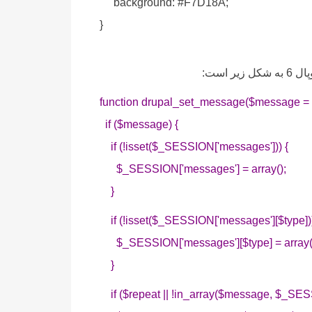
background: #F7D18A;
}
 است:
function drupal_set_message($message = N
if ($message) {
if (!isset($_SESSION['messages'])) {
$_SESSION['messages'] = array();
}
if (!isset($_SESSION['messages'][$type]))
$_SESSION['messages'][$type] = array(
}
if ($repeat || !in_array($message, $_SESS