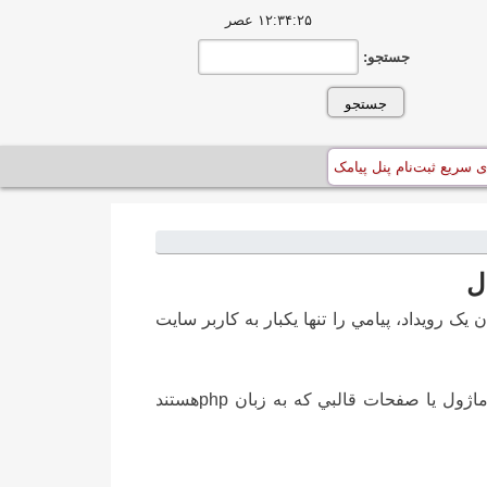
۱۲:۳۴:۲۶ عصر
جستجو:
ی سریع ثبت‌نام پنل پیامک
يک رويداد، پيامي را تنها يکبار به کاربر سايت
در سيستم مديريت محتواي دروپال يک دستور براي اين کار وجود دارد که در هر ماژول يا صفحات قالبي که به زبان php‌هستند