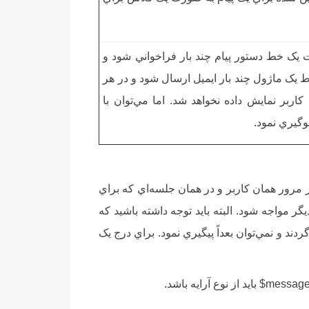
 يک خط دستور پيام چند بار فراخواني شود و
سط يک ماژول چند بار ايميل ارسال شود و در هر
اربر نمايش داده نخواهد شد. اما مي‌توان با
.
ضافه مي‌کند. بنابراين در مرور همان کاربر و در همان جلسه‌اي که براي
گر مواجه شود. البته بايد توجه داشته باشيد که
دند و نمي‌توان بعداً پيگيري نمود. براي درج يک
$messag
‌ بايد از نوع آرايه باشد
.