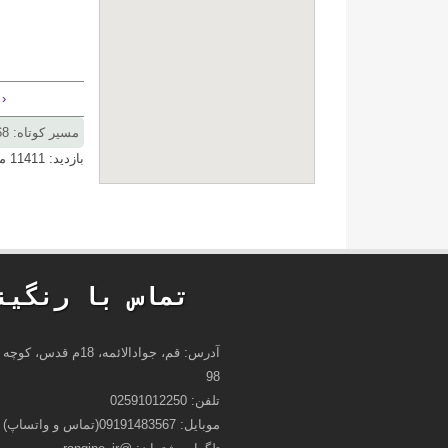
‹ drupal_get_messages : فراخواني پ
مسیر کوتاه: rangine.ir/node/1068
بازدید: 11411 مرتبه | برچسب‌ها:
تماس با رنگین
98
تلفن: 02591012250
موبایل: 09191483567(تماس و واتساپ)