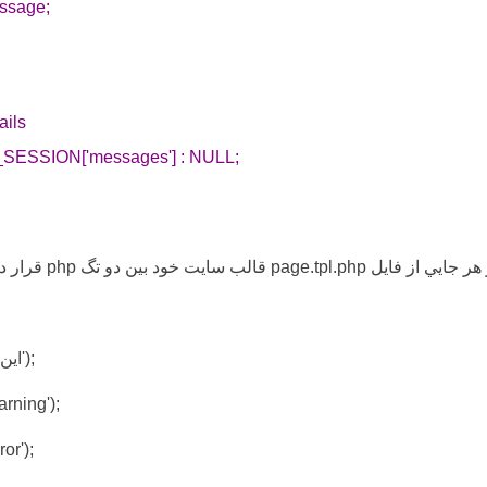
ssage;
ails
$_SESSION['messages'] : NULL;
page.t قالب سايت خود بين دو تگ php قرار دهيد:
drupal_set_message('اين يک پيام آزمايشي است');
drupal_set_message('آزمايش پيام هشد
drupal_set_message('آزمايش پ