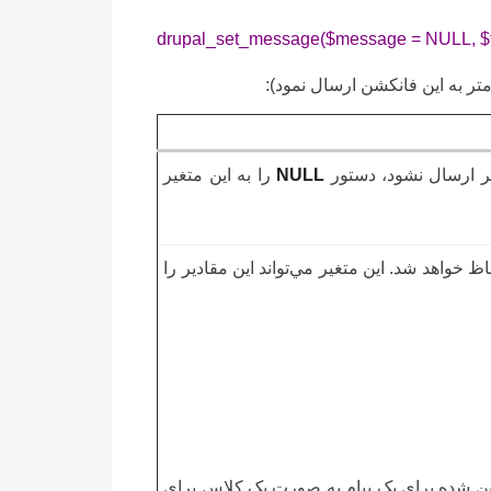
drupal_set_message($message = NULL, $typ
تر ارسال نشود، دستور
NULL
را به اين متغير
م است. در صورتي که نوع پيام تعيين نشود، نوع status لحاظ خواهد شد. اين متغير مي‌تواند اين مقادير را
يين شده براي يک پيام به صورت يک کلاس براي