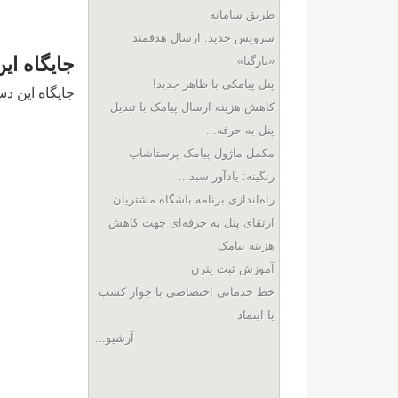
طریق سامانه
سرویس جدید: ارسال هدفمند
جايگاه اي
«تارگتا»
پنل پیامکی با ظاهر جدید!
جايگاه اين دس
کاهش هزینه ارسال پیامک با تبدیل
پنل به حرفه...
مکمل ماژول پیامک پرستاشاپ
رنگینه: یادآور سبد...
راه‌اندازی برنامه باشگاه مشتریان
ارتقای پنل به حرفه‌ای جهت کاهش
هزینه پیامک
آموزش ثبت پترن
خط خدماتی اختصاصی با جواز کسب
یا اینماد
آرشیو...