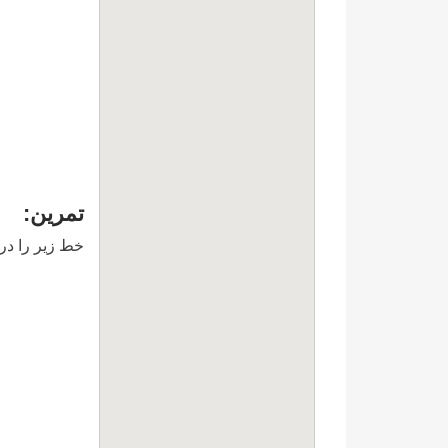
تمرين:
خط زير را در هر جايي از فايل pl.php