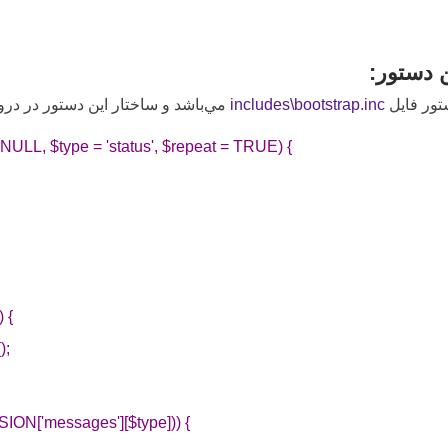
ن دستور:
تور فايل
includes\bootstrap.inc
مي‌باشد و ساختار اين دستور در دروپال 6 به شکل زير
ULL, $type = 'status', $repeat = TRUE) {
 {
);
ION['messages'][$type])) {