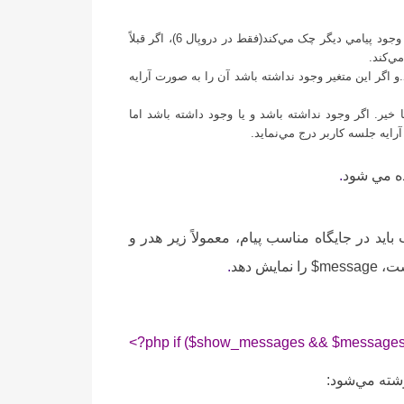
‌ را چک مي‌کند. اگر اين پارامتر داراي محتوايي بود، جلسه کاربر را از لحاظ وجود پيامي ديگر چک مي‌کند(فقط در دروپال 6)، اگر قبلاً
ي‌کند.
 اگر اين متغير وجود نداشته باشد آن را به صورت آرايه
ا خير. اگر وجود نداشته باشد و يا وجود داشته باشد اما
ده مي شود
.
يد در جايگاه مناسب پيام، معمولاً زير هدر و
ست،
$message
‌ را نمايش دهد
.
<?php if ($show_messages && $messages):