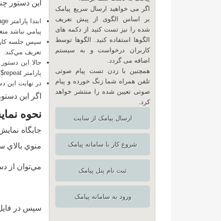
اين دستور چنا
اگر می خواهید ارسال سریع پیامک
بر اساس الگوی از پیش تعریف
ابتدا پارامتر
age
شده را نیز تست کنید از دکمه های
پيامي نباشد متغير message‌ را در جلسه
الگوها استفاده کنید. الگوها توسط
سپس جلسه کاربر
کاربران درخواست و به سیستم
تعريف مي‌کند.
اضافه می گردد.
حالا اين دستور 
همچنین با زدن تست پیام صوتی
پارامتر
$repeat
به
تلفن همراه شما زنگ خورده و پیام
در نهايت اين دس
صوتی تعیین شده را منتشر خواهد
اگر اين دستو
کرد.
نحوه نماي
ارسال پیامک از سایت
جايگاه نمايش
شروع کار با سامانه پیامک
منوي بالاي س
مي‌توان از دستور زير در فايل .php
ثبت نام پنل پیامک
ورود به سامانه پیامک
سپس در فايل style.css (فايل استايل قالب) براي هر سه نوع پيام استايل جداگانه نوشت