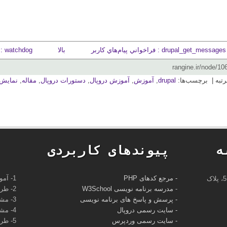
يام‌هاي کاربر
بالا
watchdog : ثبت رويداد در ديتابيس دروپال ›
drupal
,
آموزش
,
آموزش دروپال
,
دستورات دروپال
,
مقاله
,
نمايش 
ه
پیوندهای کاربردی
- مرجع کدهای PHP
1- آموزش برنامه‌نویسی و طراحی وب
آدرس: قم، جوادالائمه، 18م قدس، کوچه 5، پلاک
-
مدرسه برنامه نویسی W3School
2- طراحی سایت
- پرسش و پاسخ های برنامه نویسی
3- مشاوره طراحی سایت
- سایت رسمی دروپال
4- مشاوره سئو و بهینه‌سازی سایت
- سایت رسمی وردپرس
5- طراحی ربات تلگرام و انصال سایت به تلگرام