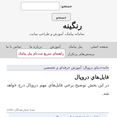
جستجو:
رنگینه
سامانه پیامک، آموزش و طراحی سایت
صفحه اصلی
پنل پيامک
آموزش
درباره ما
تماس با ما
راهنمای سریع ثبت‌نام پنل پیامک
پرسش‌های پرتکرار
خانه
»
دنياي دروپال؛ آموزش حرفه‌اي و تخصصي
فايل‌هاي دروپال
در اين بخش توضيح برخي فايل‌هاي مهم دروپال درج خواهد
شد
.
تعداد امتیازدهندگان: 1494