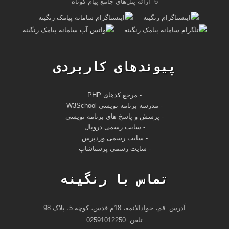
6- ارائه پنل‌های جامع پیام کوتاه
پیوندهای کاربردی
- مرجع کدهای PHP
-
مدرسه برنامه نویسی W3School
- پرسش و پاسخ های برنامه نویسی
- سایت رسمی دروپال
- سایت رسمی وردپرس
- سایت رسمی پرستاشاپ
تماس با رنگینه
آدرس: قم، جوادالائمه، 18م قدس، کوچه 5، پلاک 98
تلفن: 02591012250