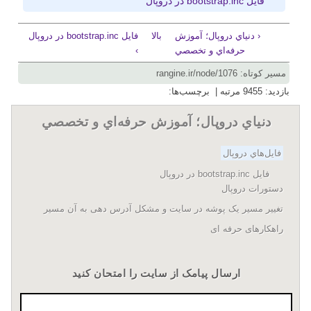
فايل bootstrap.inc در دروپال
‹ دنياي دروپال؛ آموزش
بالا
فايل bootstrap.inc در دروپال
حرفه‌اي و تخصصي
›
مسیر کوتاه: rangine.ir/node/1076
بازدید: 9455 مرتبه | برچسب‌ها:
دنياي دروپال؛ آموزش حرفه‌اي و تخصصي
فايل‌هاي دروپال
فايل bootstrap.inc در دروپال
دستورات دروپال
تغییر مسیر یک پوشه در سایت و مشکل آدرس دهی به آن مسیر
راهکارهای حرفه ای
ارسال پیامک از سایت را امتحان کنید