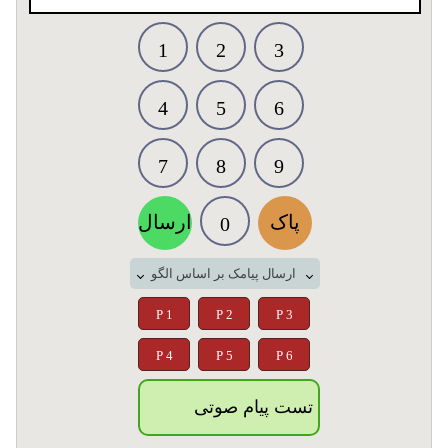
1
2
3
4
5
6
7
8
9
پاک
ارسال
0
ارسال پیامک بر اساس الگو
P 1
P 2
P 3
P 4
P 5
P 6
تست پیام صوتی