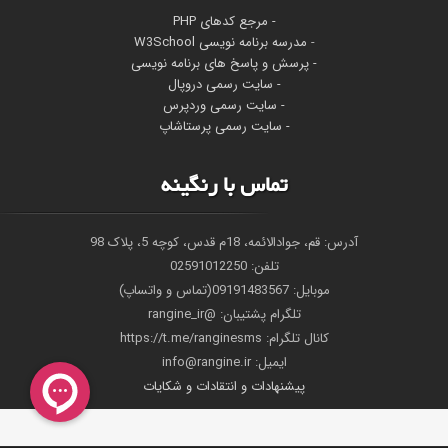
- مرجع کدهای PHP
-
مدرسه برنامه نویسی W3School
- پرسش و پاسخ های برنامه نویسی
- سایت رسمی دروپال
- سایت رسمی وردپرس
- سایت رسمی پرستاشاپ
تماس با رنگینه
آدرس: قم، جوادالائمه، 18م قدس، کوچه 5، پلاک 98
تلفن: 02591012250
موبایل: 09191483567(تماس و واتساپ)
تلگرام پشتیبان: @rangine_ir
کانال تلگرام: https://t.me/ranginesms
ايميل: info@rangine.ir
پیشنهادات و انتقادات و شکایات