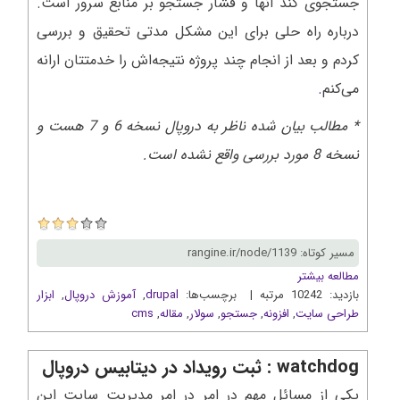
جستجوی کند آنها و فشار جستجو بر منابع سرور است.
درباره راه حلی برای این مشکل مدتی تحقیق و بررسی
کردم و بعد از انجام چند پروژه نتیجه‌اش را خدمتتان ارانه
می‌کنم
.
* مطالب بیان شده ناظر به دروپال نسخه 6 و 7 هست و
نسخه 8 مورد بررسی واقع نشده است.
مسیر کوتاه: rangine.ir/node/1139
مطالعه بیشتر
بازدید: 10242 مرتبه | برچسب‌ها:
drupal
,
آموزش دروپال
,
ابزار
طراحی سایت
,
افزونه
,
جستجو
,
سولار
,
مقاله
,
cms
watchdog : ثبت رويداد در ديتابيس دروپال
يکي از مسائل مهم در امر در امر مديريت سايت اين