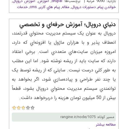
بازدید: 9090 مرتبه | برچسب‌ها:
drupal
,
آموزش
,
آموزش دروپال
,
خواندن پيام
,
دستورات دروپال
,
مقاله
,
پيام هاي کاربر
,
cms
,
خدمات
دنياي دروپال؛ آموزش حرفه‌اي و تخصصي
دروپال به عنوان يک سيستم مديريت محتواي قدرتمند،
انعطاف پذير و با هزاران ماژول يا افزونه‌اي که دارد،
امروزه ميزبان سايت‌هاي متعددي است. برخي اعتقاد
دارند که سايت بايد از ريشه نوشته شود. اما اين مطلب
به طور کلي درست نيست. سايتي که از ريشه توسط يک
يا چند نفر طراحي و پياده‌سازي شود، اگر بخواهد به
توانمندي سيستم مديريت محتواي دروپال بشود، قطعاً
بيش از 50 ميليون تومان هزينه را دربرخواهد داشت
.
مسیر کوتاه: rangine.ir/node/1075
مطالعه بیشتر