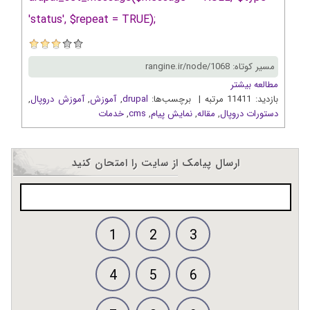
'status', $repeat = TRUE);
مسیر کوتاه: rangine.ir/node/1068
مطالعه بیشتر
بازدید: 11411 مرتبه | برچسب‌ها:
drupal
,
آموزش
,
آموزش دروپال
,
دستورات دروپال
,
مقاله
,
نمايش پيام
,
cms
,
خدمات
ارسال پیامک از سایت را امتحان کنید
1
2
3
4
5
6