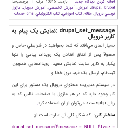
اضافه کردن دیدگاه جدید
| بازدید: 10315 مرتبه | برچسب‌ها:
Drupal
,
drupal
,
آموزش
,
آموزش تخصصي
,
آموزش دروپال
,
ماژول
نويسي دروپال
,
مقاله
,
کتاب آموزشي
,
کتاب الکترونيکي
,
cms
,
خدمات
drupal_set_message :نمايش يک پيام به
کاربر دروپال
بسيار اتفاق مي‌افتد که شما بخواهيد در شرايطي خاص و
معمولاً پس از اتفاق افتادن يک رويداد، پيامي را تنها
يکبار به کاربر سايت نمايش دهيد. رويدادهايي همچون:
ثبت‌نام، ارسال يک فرم، بروز خطا و ..
.
در سيستم مديريت محتواي دروپال يک دستور براي اين
کار وجود دارد که در هر ماژول يا صفحات قالبي که به
زبان php‌هستند مي‌توان از آن استفاده کرد
.
ساختار کلي:
که شکل کلي آن عبارت است از:
drupal_set_message($message = NULL, $type =