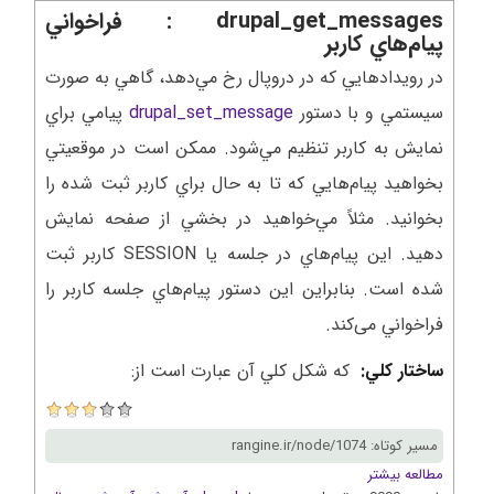
drupal_get_messages : فراخواني
پيام‌هاي کاربر
در رويدادهايي که در دروپال رخ مي‌دهد، گاهي به صورت
سيستمي و با دستور
drupal_set_message
پيامي براي
نمايش به کاربر تنظيم مي‌شود. ممکن است در موقعيتي
بخواهيد پيام‌هايي که تا به حال براي کاربر ثبت شده را
بخوانيد. مثلاً مي‌خواهيد در بخشي از صفحه نمايش
دهيد. اين پيام‌هاي در جلسه يا SESSION کاربر ثبت
شده است. بنابراين اين دستور پيام‌هاي جلسه کاربر را
فراخواني می‌کند
.
ساختار کلي:
که شکل کلي آن عبارت است از:
مسیر کوتاه: rangine.ir/node/1074
مطالعه بیشتر