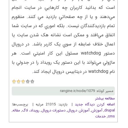
است که بدانيد کاربران چه کارهايي در سايت انجام
مي‌دهند و يا از چه صقحاتي بازديد مي کنند. منظورم
تمام بازديدکنندگان نيست. بلکه اموري که در سايت شما
اتفاق مي‌افتد و ممکن است نشانه هک شدن سايت يا
اعمال خلاف ضابطه از سوي يک کاربر باشد. در دروپال
دستور watchdog‌ مسئول اين کار امنيتي است. هر
ماژولي مي‌تواند با اين دستور يک رويداد را در جدولي با
نام watchdog در ديتابيس دروپال ايجاد کند
.
مسیر کوتاه: rangine.ir/node/1079
مطالعه بیشتر
اضافه کردن دیدگاه جدید
| بازدید: 21315 مرتبه | برچسب‌ها:
drupal
,
آموزش
,
آموزش دروپال
,
دستورات دروپال
,
رويداد، لاگ
,
مقاله
,
cms
,
خدمات