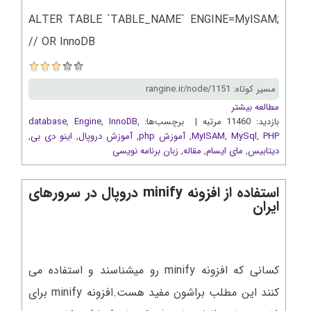
ALTER TABLE `TABLE_NAME` ENGINE=MyISAM;
// OR InnoDB
مسیر کوتاه: rangine.ir/node/1151
مطالعه بیشتر
بازدید: 11460 مرتبه | برچسب‌ها:
,
InnoDB
,
Engine
,
database
PHP
,
MySql
,
MyISAM
,
آموزش php
,
آموزش دروپال
,
اینو دی بی
,
دیتابیس
,
مای ایسام
,
مقاله
,
زبان برنامه نویسی
استفاده از افزونه minify دروپال در سرورهای
ایران
کسانی که افزونه minify رو میشناسند و استفاده می
کنند این مطلب براشون مفید هست.افزونه minify برای