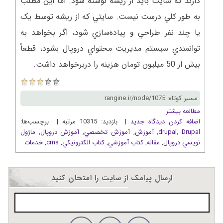
دارند که سايت بايد از ريشه نوشته شود. اما اين مطلب
به طور کلي درست نيست. سايتي که از ريشه توسط يک
يا چند نفر طراحي و پياده‌سازي شود، اگر بخواهد به
توانمندي سيستم مديريت محتواي دروپال بشود، قطعاً
بيش از 50 ميليون تومان هزينه را دربرخواهد داشت
.
مسیر کوتاه: rangine.ir/node/1075
مطالعه بیشتر
اضافه کردن دیدگاه جدید
| بازدید: 10315 مرتبه | برچسب‌ها:
Drupal
,
drupal
,
آموزش
,
آموزش تخصصي
,
آموزش دروپال
,
ماژول
نويسي دروپال
,
مقاله
,
کتاب آموزشي
,
کتاب الکترونيکي
,
cms
,
خدمات
ارسال پیامک از سایت را امتحان کنید