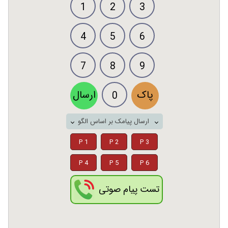
1
2
3
4
5
6
7
8
9
پاک
ارسال
0
ارسال پیامک بر اساس الگو
P 1
P 2
P 3
P 4
P 5
P 6
تست پیام صوتی