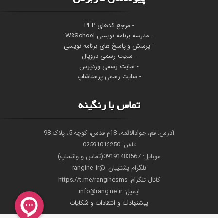
- مرجع کدهای PHP
-
مدرسه برنامه نویسی W3School
- پرسش و پاسخ های برنامه نویسی
- سایت رسمی دروپال
- سایت رسمی وردپرس
- سایت رسمی پرستاشاپ
تماس با رنگینه
آدرس: قم، جوادالائمه، 18م قدس، کوچه 5، پلاک 98
تلفن: 02591012250
موبایل: 09191483567(تماس و واتساپ)
تلگرام پشتیبان: @rangine_ir
کانال تلگرام: https://t.me/ranginesms
ايميل: info@rangine.ir
پیشنهادات و انتقادات و شکایات