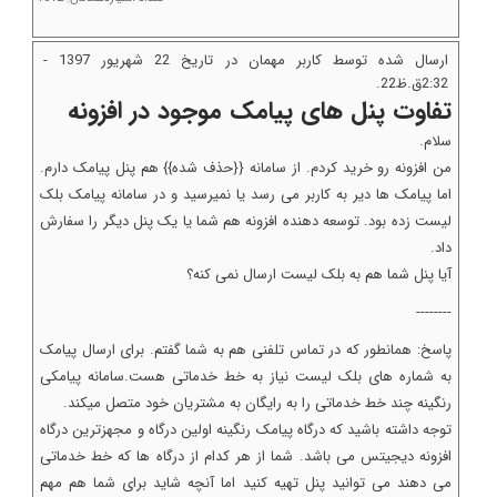
ارسال شده توسط کاربر مهمان در تاریخ 22 شهريور 1397 -
2:32ق.ظ22.
تفاوت پنل های پیامک موجود در افزونه
سلام.
من افزونه رو خرید کردم. از سامانه {{حذف شده}} هم پنل پیامک دارم.
اما پیامک ها دیر به کاربر می رسد یا نمیرسید و در سامانه پیامک بلک
لیست زده بود. توسعه دهنده افزونه هم شما یا یک پنل دیگر را سفارش
داد.
آیا پنل شما هم به بلک لیست ارسال نمی کنه؟
--------
پاسخ: همانطور که در تماس تلفنی هم به شما گفتم. برای ارسال پیامک
به شماره های بلک لیست نیاز به خط خدماتی هست.سامانه پیامکی
رنگینه چند خط خدماتی را به رایگان به مشتریان خود متصل میکند.
توجه داشته باشید که درگاه پیامک رنگینه اولین درگاه و مجهزترین درگاه
افزونه دیجیتس می باشد. شما از هر کدام از درگاه ها که خط خدماتی
می دهند می توانید پنل تهیه کنید اما آنچه شاید برای شما هم مهم