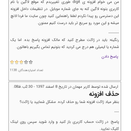
من می خوام افزونه ی digit طوری تغییربدم که موقع لاگین با نام
کاربری بتونه لاگین کنه به جای شماره موبایل. در تنظیمات داخل افزونه
این دسترسی رو پیدا نکردم لطفا راهنمایی کنید چون سایت ما فردا لانچ
میشه و این مورد رو سریع تر باید درست کنیم ممنون.
---------
رنگینه: باید در ژاکت مطرح کنید که مالک افزونه پاسخ بده. اما یک
شماره یا ایمیلی هم درج می کردید که بتونیم تماس بگیریم باهاتون.
پاسخ دادن
تعداد امتیازدهندگان: 1138
ارسال شده توسط کاربر مهمان در تاریخ 8 اسفند 1397 - 2:30ب.ظ08.
حذف افزونه
بنظر میاد ژاکت افزونه شما رو حذف کرده. مشکل شمایید یا ژاکت؟
----
پاسخ: در ژاکت حساب کاربری باز کنید و وارد شوید سپس روی لینک
کلیک نمایید.