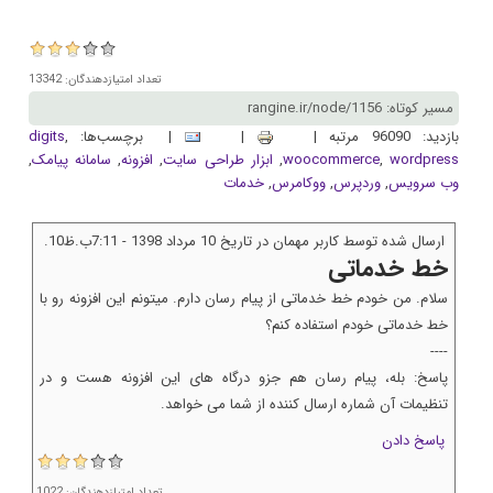
تعداد امتیازدهندگان: 13342
مسیر کوتاه: rangine.ir/node/1156
بازدید: 96090 مرتبه |
|
| برچسب‌ها:
,
digits
wordpress
,
woocommerce
,
ابزار طراحی سایت
,
افزونه
,
سامانه پیامک
,
وب سرويس
,
وردپرس
,
ووکامرس
,
خدمات
ارسال شده توسط کاربر مهمان در تاریخ 10 مرداد 1398 - 7:11ب.ظ10.
خط خدماتی
سلام. من خودم خط خدماتی از پیام رسان دارم. میتونم این افزونه رو با
خط خدماتی خودم استفاده کنم؟
----
پاسخ: بله، پیام رسان هم جزو درگاه های این افزونه هست و در
تنظیمات آن شماره ارسال کننده از شما می خواهد.
پاسخ دادن
تعداد امتیازدهندگان: 1022