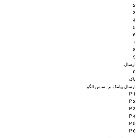
2
3
4
5
6
7
8
9
ارسال
0
پاک
ارسال پیامک بر اساس الگو
P 1
P 2
P 3
P 4
P 5
P 6