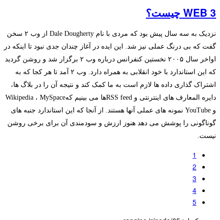
WEB 3 چیست؟
نزدیک به سه سال پیش بود که مردی با نام Dale Dougherty از وب ۲ سخن
گفت که بی درنگ عملی نیز شد. این ایده در آغاز چندان جدی نبود تا اینکه در
اواخر سال ۲۰۰۵ نخستین کنفرانس درباره وب ۲ برگزار شد و روشن گردید
که این استاندارد با خود انقلابی به همراه دارد. وب ۲ آمد تا هر کجا که به
اشتراک گذاری داده ها لازم است به ما کمک کند و نتیجه آن را در بلاگ ها،
دایره المعارف های اینترنتی و RSS feedها می بینیم کهWikipedia ، MySpace
و YouTube نمونه های عملی آنها هستند. از آنجا که این استاندارد جنبه های
گوناگونی را پوشش می دهد هنوز ارزش و سودمندی آن برای برخی روشن
نیست.
1
2
3
4
5