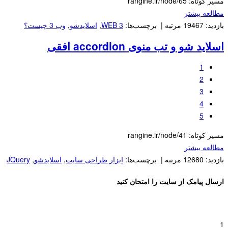
مسیر کوتاه: rangine.ir/node/65
مطالعه بیشتر
بازدید: 19467 مرتبه | برچسب‌ها:
WEB 3
,
اسلایدشو
,
وب 3 چیست؟
اسلاید شو و تب منوی accordion افقی
1
2
3
4
5
مسیر کوتاه: rangine.ir/node/41
مطالعه بیشتر
بازدید: 12680 مرتبه | برچسب‌ها:
ابزار طراحی سایت
,
اسلایدشو
,
JQuery
ارسال پیامک از سایت را امتحان کنید
1