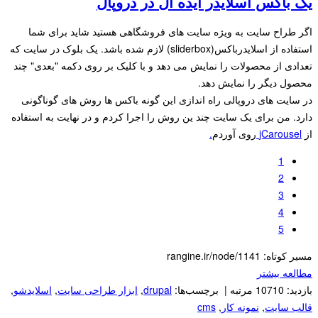
یک باکس اسلایدر ایده آل در دروپال
اگر طراح سایت به ویژه سایت های فروشگاهی هستید شاید برای شما
استفاده از اسلایدرباکس(sliderbox) لازم شده باشد. یک بلوک در سایت که
تعدادی از محصولات را نمایش می دهد و با کلیک بر روی دکمه "بعدی" چند
محصول دیگر را نمایش دهد.
در سایت های دروپالی راه اندازی این گونه باکس ها روش های گوناگونی
دارد. من برای یک سایت چند ین روش را اجرا کردم و در نهایت به استفاده
از
jCarousel
روی آوردم
.
1
2
3
4
5
مسیر کوتاه: rangine.ir/node/1141
مطالعه بیشتر
بازدید: 10710 مرتبه | برچسب‌ها:
drupal
,
ابزار طراحی سایت
,
اسلایدشو
,
قالب سایت
,
نمونه کار
,
cms