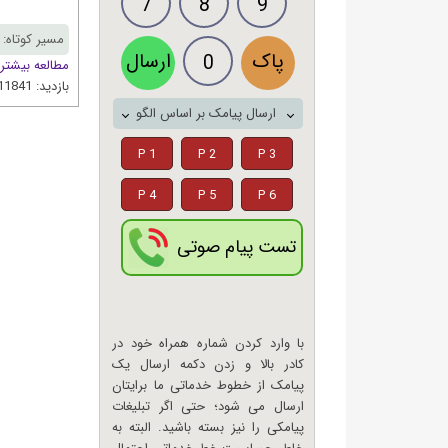
7
8
9
مسیر کوتاه: rangine.ir/node/82
پاک
ارسال
0
مطالعه بیشتر
بازدید: 11841 مرتبه | برچسب‌ها:
ارسال پیامک بر اساس الگو
P 1
P 2
P 3
P 4
P 5
P 6
تست پیام صوتی
با وارد کردن شماره همراه خود در
کادر بالا و زدن دکمه ارسال یک
پیامک از خطوط خدماتی ما برایتان
ارسال می شود؛ حتی اگر تبلیغات
پیامکی را نیز بسته باشید. البته به