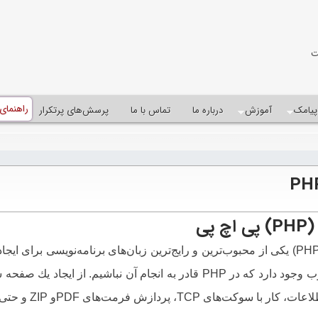
ت
راهنمای
پيامک
آموزش
درباره ما
تماس با ما
پرسش‌های پرتکرار
 پی
پی اچ پی (PHP) يكی از محبوب‌ترين و رايج‌ترين زبان‌های برنامه‌نويسی ب
در محيط وب وجود دارد كه در PHP قادر به انجام آن نباشيم. ا
ی TCP، پردازش فرمت‌های PDFو ZIP و حتی تصوير بخشی از توانايی اين زبان است.