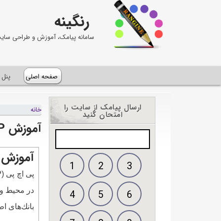
رنگینه
سامانه پیامک، آموزش و طراحی سای
صفحه اصلی
پنل 
ارسال پیامک از سایت را
خانه
امتحان کنید
آموزش PHP
آموزش (PHP) پی اچ
1
2
3
4
5
6
بانك‌های اطلاعات، كار با سوكت‌ها