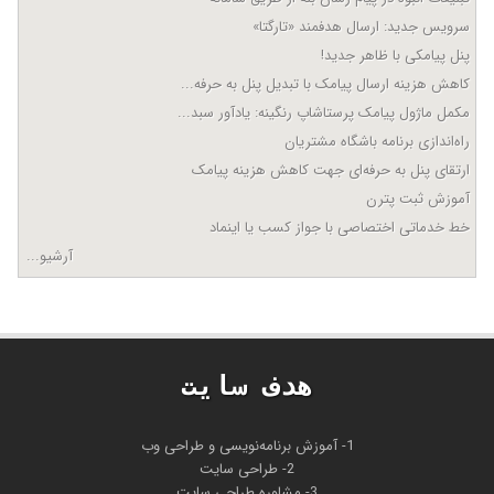
سرویس جدید: ارسال هدفمند «تارگتا»
پنل پیامکی با ظاهر جدید!
کاهش هزینه ارسال پیامک با تبدیل پنل به حرفه...
مکمل ماژول پیامک پرستاشاپ رنگینه: یادآور سبد...
راه‌اندازی برنامه باشگاه مشتریان
ارتقای پنل به حرفه‌ای جهت کاهش هزینه پیامک
آموزش ثبت پترن
خط خدماتی اختصاصی با جواز کسب یا اینماد
آرشیو...
هدف سايت
1- آموزش برنامه‌نویسی و طراحی وب
2- طراحی سایت
3- مشاوره طراحی سایت