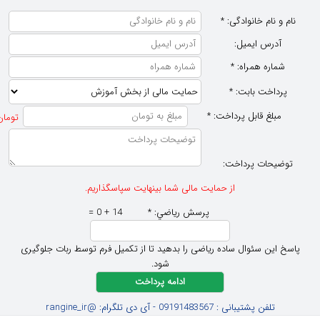
نام و نام خانوادگی:
*
آدرس ایمیل:
شماره همراه:
*
پرداخت بابت:
*
مبلغ قابل پرداخت:
*
تومان
توضیحات پرداخت:
از حمایت مالی شما بینهایت سپاسگذاریم.
پرسش رياضي:
*
14 + 0 =
پاسخ این سئوال ساده ریاضی را بدهید تا از تکمیل فرم توسط ربات جلوگیری
شود.
تلفن پشتیبانی : 09191483567 - آی دی تلگرام: @rangine_ir